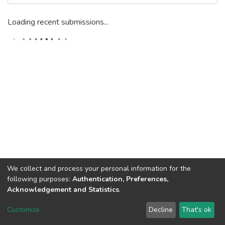
Loading recent submissions...
We collect and process your personal information for the
following purposes:
Authentication, Preferences,
Acknowledgement and Statistics
.
DSpace software
copyright © 2002-2026
LYRASIS
Customize
Decline
That's ok
Cookie settings
Send Feedback