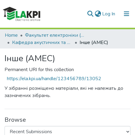
(current)
Log In
Communities & Collections
Home
Факультет електроніки (ФЕЛ)
Кафедра акустичних та мультимедійних електронних систем (АМЕС)
Інше (АМЕС)
All of DSpace
Інше (АМЕС)
Statistics
Permanent URI for this collection
https://ela.kpi.ua/handle/123456789/13052
У зібранні розміщено матеріали, які не належать до
зазначених зібрань.
Browse