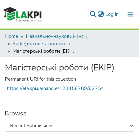
(current)
Log In
Communities & Collections
Home
Навчально-науковий інститут телекомунікаційних систем (НН ІТС)
Кафедра електронних комунікацій та інтернету речей (ЕКІР)
All of DSpace
Магістерські роботи (ЕКІР)
Statistics
Магістерські роботи (ЕКІР)
Permanent URI for this collection
https://ela.kpi.ua/handle/123456789/62754
Browse