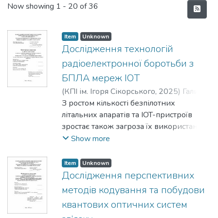
Recent Submissions
Now showing
1 - 20 of 36
Item
Unknown
Дослідження технологій
радіоелектронної боротьби з
БПЛА мереж ІOТ
(
КПІ ім. Ігоря Сікорського
,
2025
)
Галич,
Євген Олександрович
З ростом кількості безпілотних
;
Осипчук, Сергій
Олександрович
літальних апаратів та IOT-пристроїв
зростає також загроза їх використання
для несанкціонованих або ворожих
Show more
операцій. Технології РЕБ, зокрема для
боротьби з БПЛА в IOT-середовищі,
Item
Unknown
набувають особливої важливості.
Дослідження перспективних
Проблема створення ефективних
методів кодування та побудови
систем РЕБ для таких умов потребує
квантових оптичних систем
подальших досліджень та розробок, що