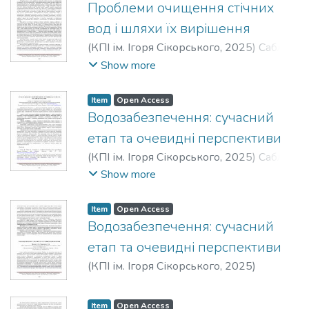
Проблеми очищення стічних
вод і шляхи їх вирішення
(
КПІ ім. Ігоря Сікорського
,
2025
)
Саблій,
Л. А.
Show more
Item
Open Access
Водозабезпечення: сучасний
етап та очевидні перспективи
(
КПІ ім. Ігоря Сікорського
,
2025
)
Саблій,
Л. А.
;
Ободович, О. М.
;
Сидоренко, В. В.
Show more
Item
Open Access
Водозабезпечення: сучасний
етап та очевидні перспективи
(
КПІ ім. Ігоря Сікорського
,
2025
)
Нижник, Т. Ю.
;
Стрікаленко, Т. В.
Item
Open Access