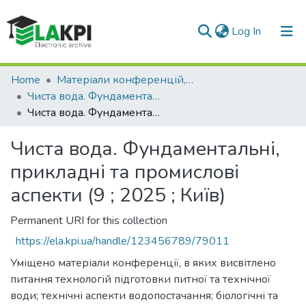
(current)
Log In
Communities & Collections
Home
Матеріали конференцій, семінарів і т.п.
Чиста вода. Фундаментальні, прикладні та промислові аспекти
All of DSpace
Чиста вода. Фундаментальні, прикладні та промислові аспекти (9 ; 2025 ; Київ)
Statistics
Чиста вода. Фундаментальні,
прикладні та промислові
аспекти (9 ; 2025 ; Київ)
Permanent URI for this collection
https://ela.kpi.ua/handle/123456789/79011
Уміщено матеріали конференції, в яких висвітлено
питання технологій підготовки питної та технічної
води; технічні аспекти водопостачання; біологічні та