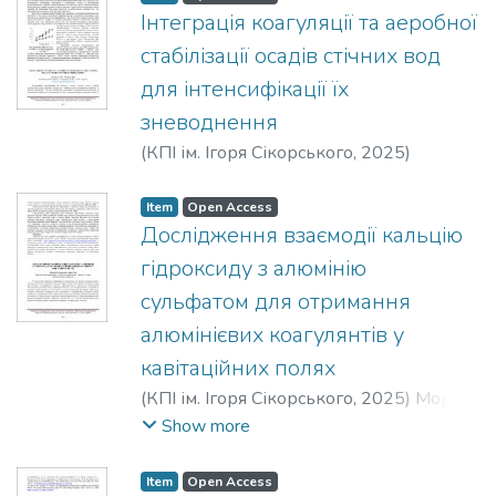
Інтеграція коагуляції та аеробної
стабілізації осадів стічних вод
для інтенсифікації їх
зневоднення
(
КПІ ім. Ігоря Сікорського
,
2025
)
Мосійчук, А. Б.
;
Мосійчук, Я. Б.
Item
Open Access
Дослідження взаємодії кальцію
гідроксиду з алюмінію
сульфатом для отримання
алюмінієвих коагулянтів у
кавітаційних полях
(
КПІ ім. Ігоря Сікорського
,
2025
)
Мороз,
О. М.
;
Знак, З. О.
;
Мних, Р. В.
Show more
Item
Open Access