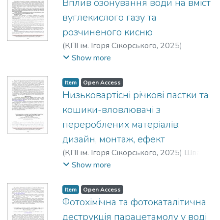
Вплив озонування води на вміст
вуглекислого газу та
розчиненого кисню
(
КПІ ім. Ігоря Сікорського
,
2025
)
Щербатюк, Т. Г.
;
Хоменко, В. Г.
;
Зубакін,
Show more
С. М.
;
Мокроусова, О. Р.
Item
Open Access
Низьковартісні річкові пастки та
кошики-вловлювачі з
перероблених матеріалів:
дизайн, монтаж, ефект
(
КПІ ім. Ігоря Сікорського
,
2025
)
Шварц,
Р. Р.
;
Глух, О. С.
Show more
Item
Open Access
Фотохімічна та фотокаталітична
деструкція парацетамолу у воді