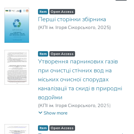
Item
Open Access
Перші сторінки збірника
(
КПІ ім. Ігоря Сікорського
,
2025
)
Item
Open Access
Утворення парникових газів
при очистці стічних вод на
міських очисної спорудах
каналізації та скиді в природні
водойми
(
КПІ ім. Ігоря Сікорського
,
2025
)
Юрченко, В. О.
;
Авдієнко, І. А.
;
Show more
Мельнікова, О. Г.
Item
Open Access