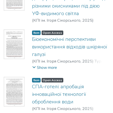
різними окисниками під дією
УФ-видимого світла
(
КПІ ім. Ігоря Сікорського
,
2025
)
Швадчина, Ю. О.
;
Вакуленко, В. Ф.
Item
Open Access
Біоекономічні перспективи
використання відходів шкіряної
галузі
(
КПІ ім. Ігоря Сікорського
,
2025
)
Туркот,
Катерина Володимирівна
;
Мокроусова,
Show more
Олена Романівна
Item
Open Access
СПА-готелі: апробація
інноваційної технології
оброблення води
(
КПІ ім. Ігоря Сікорського
,
2025
)