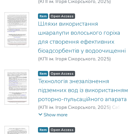
(
КПІ ім. Ігоря Сікорського
,
2025
)
Самченко, К. Ю.
;
Балакіна, М. М.
Item
Open Access
Шляхи використання
шкаралупи волоського горіха
для створення ефективних
біоадсорбентів у водоочищенні
(
КПІ ім. Ігоря Сікорського
,
2025
)
Самченко, К. Ю.
;
Саблій, Л. А.
Item
Open Access
Технологія знезалізнення
підземних вод із використанням
роторно-пульсаційного апарата
(
КПІ ім. Ігоря Сікорського
,
2025
)
Саблій,
Л. А.
;
Ободович, О. М.
Show more
Item
Open Access