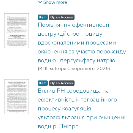
Стрікаленко, Т. В.
;
Нижник, Т. Ю.
;
Show more
Маглевана, Т. В.
Item
Open Access
Порівняння ефективності
деструкції стрептоциду
вдосконаленими процесами
окиснення за участю пероксиду
водню і персульфату натрію
(
КПІ ім. Ігоря Сікорського
,
2025
)
Столярова, І. В.
;
Вакуленко, В. Ф.
Item
Open Access
Вплив РН середовища на
ефективність інтеграційного
процесу коагуляція-
ультрафільтрація при очищенні
води р. Дніпро