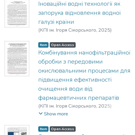
Іноваційні водні технології як
запорука відновлення водної
галузі країни
(
КПІ ім. Ігоря Сікорського
,
2025
)
Мокієнко, А. В.
Item
Open Access
Комбінування нанофільтраційної
обробки з передовими
окислювальними процесами для
підвищення ефективності
очищення води від
фармацевтичних препаратів
(
КПІ ім. Ігоря Сікорського
,
2025
)
Мельник, Л. О.
;
Хмельницька, О. В.
;
Show more
Семінська, О. О.
;
Балакіна, М. М.
Item
Open Access