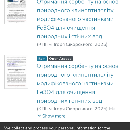
Отримання сорбенту на основі
природного клиноптилоліту,
модифікованого частинками
Fe3O4 для очищення
природних і стічних вод
(
КПІ ім. Ігоря Сікорського
,
2025
)
Мацьків, М. Я.
;
Знак, З. О.
Item
Open Access
Отримання сорбенту на основі
природного клиноптилоліту,
модифікованого частинками
Fe3O4 для очищення
природних і стічних вод
(
КПІ ім. Ігоря Сікорського
,
2025
)
Матвіїв,
Т. І.
;
Знак, З. О.
Show more
We collect and process your personal information for the