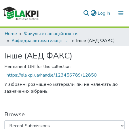
(current)
Log In
Communities & Collections
Home
Факультет авіаційних і космічних систем (ФАКС)
Кафедра автоматизації експериментальних досліджень
Інше (АЕД ФАКС)
All of DSpace
Інше (АЕД ФАКС)
Statistics
Permanent URI for this collection
https://ela.kpi.ua/handle/123456789/12850
У зібранні розміщено матеріали, які не належать до
зазначених зібрань.
Browse