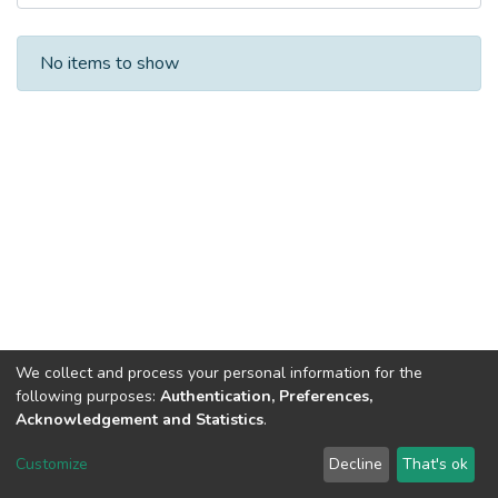
Recent Submissions
No items to show
We collect and process your personal information for the
following purposes:
Authentication, Preferences,
Acknowledgement and Statistics
.
DSpace software
copyright © 2002-2026
LYRASIS
Customize
Decline
That's ok
Cookie settings
Send Feedback