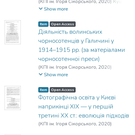
(
КПІ ім. Ігоря Сікорського
,
2020
)
Куцик,
Р. Р.
Show more
Item
Open Access
Діяльність волинських
чорносотенців у Галичині у
1914–1915 рр. (за матеріалами
чорносотенної преси)
(
КПІ ім. Ігоря Сікорського
,
2020
)
Гаврилюк, С. В.
;
Мельничук, О. А.
;
Show more
Цецик, Я. П.
Item
Open Access
Фотографічна освіта у Києві
наприкінці ХІХ — у першій
третині ХХ ст.: еволюція підходів
(
КПІ ім. Ігоря Сікорського
,
2020
)
Казакевич, Г. М.
;
Мосенкіс, Ю. Л.