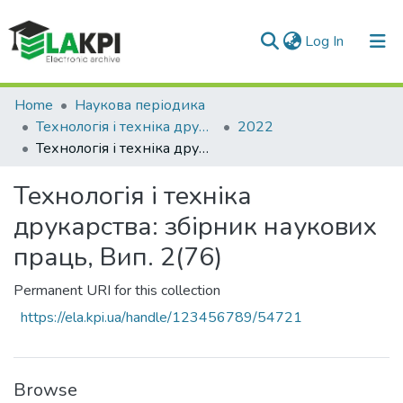
(current)
Log In
Communities & Collections
Home
Наукова періодика
Технологія і техніка друкарства
2022
All of DSpace
Технологія і техніка друкарства: збірник наукових праць, Вип. 2(76)
Statistics
Технологія і техніка
друкарства: збірник наукових
праць, Вип. 2(76)
Permanent URI for this collection
https://ela.kpi.ua/handle/123456789/54721
Browse