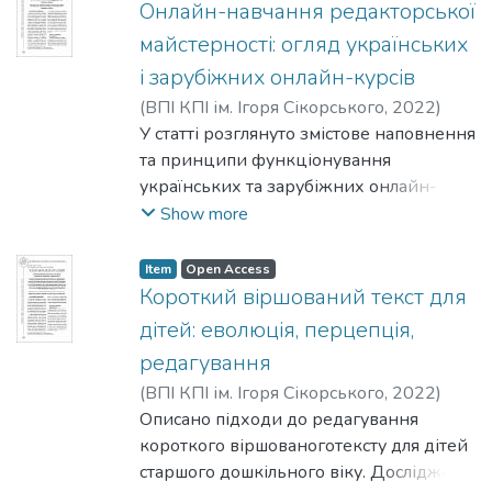
роздільназдатність за допомогою
Онлайн-навчання редакторської
онлайн-редактора Photo Enlarger.
майстерності: огляд українських
і зарубіжних онлайн-курсів
(
ВПІ КПІ ім. Ігоря Сікорського
,
2022
)
Фіялка, С. Б.
У статті розглянуто змістове наповнення
;
Гончарук, Т. Г.
та принципи функціонування
українських та зарубіжних онлайн-
курсів для опанування редакторської
Show more
майстерності. Такі курси забезпечують
гнучкість навчання та задовольняють
Item
Open Access
потребу редактора в безперервному
Короткий віршований текст для
професійному вдосконаленні в умовах
дітей: еволюція, перцепція,
пандемії COVID-19 та військових дій в
редагування
Україні.
(
ВПІ КПІ ім. Ігоря Сікорського
,
2022
)
Тріщук, О. В.
Описано підходи до редагування
;
Мельник, І. О.
короткого віршованоготексту для дітей
старшого дошкільного віку. Досліджено