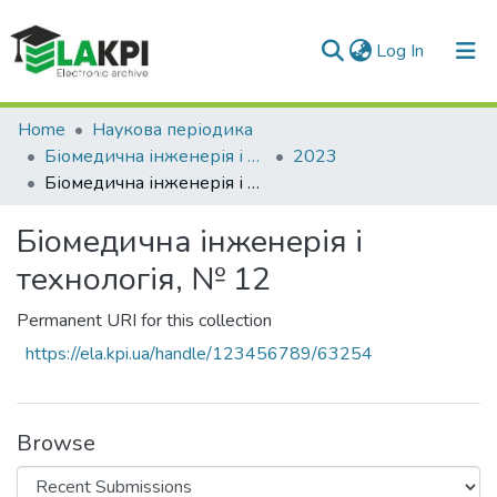
(current)
Log In
Communities & Collections
Home
Наукова періодика
Біомедична інженерія і технологія
2023
All of DSpace
Біомедична інженерія і технологія, № 12
Statistics
Біомедична інженерія і
технологія, № 12
Permanent URI for this collection
https://ela.kpi.ua/handle/123456789/63254
Browse