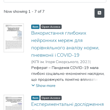
Recent Submissions
Now showing
1 - 7 of 7
Item
Open Access
Використання глибоких
нейронних мереж для
порівняльного аналізу норми,
пневмонії і COVID-19
(
КПІ ім. Ігоря Сікорського
,
2023
)
Юхимюк, Роман Юрійович
Реферат – Пандемія COVID-19 мала
;
Шкепаст,
Марко Вадимович
глибокі соціально-економічні наслідки,
;
Настенко, Євген
Арнольдович
що продовжують помітно впливати на
;
Лінник, Микола Іванович
;
Давидович, Ілля Вікторович
сучасне суспільство. Вірусу властиві
;
Бабенко,
Show more
Віталій Олегович
запальний характер, швидкі реплікація
і трансмісія, та, переважно, враження
Item
Open Access
легеневої тканини. Клінічний перебіг
Експериментальні дослідження
захворювання особливо небезпечний,