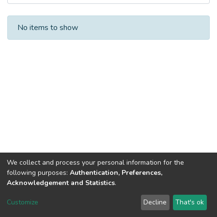
Recent Submissions
No items to show
We collect and process your personal information for the
following purposes:
Authentication, Preferences,
Acknowledgement and Statistics
.
DSpace software
copyright © 2002-2026
LYRASIS
Customize
Decline
That's ok
Cookie settings
Send Feedback