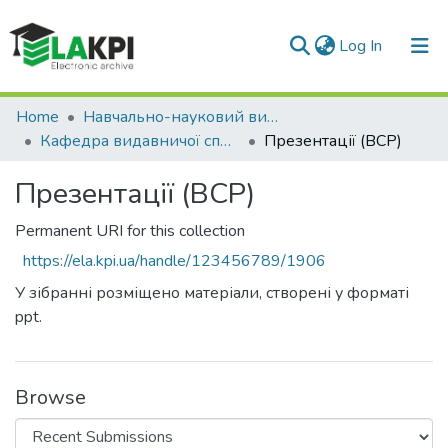
(current)
Log In
Communities & Collections
Home
Навчально-науковий видавничо-полiграфiчний інститут (НН ВПІ)
Кафедра видавничої справи та редагування (ВСР)
Презентації (ВСР)
All of DSpace
Презентації (ВСР)
Statistics
Permanent URI for this collection
https://ela.kpi.ua/handle/123456789/1906
У зібранні розміщено матеріали, створені у форматі
ppt.
Browse