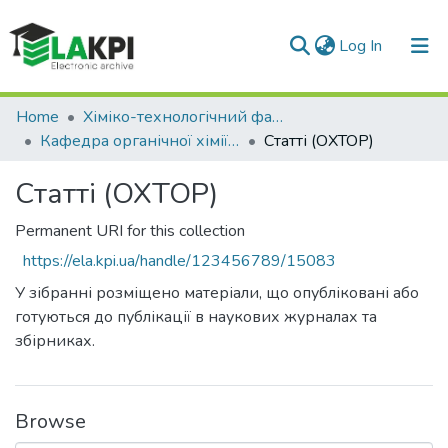
(current)
Log In
Communities & Collections
Home
Хіміко-технологічний факультет (ХТФ)
Кафедра органічної хімії та технології органічних речовин (ОХТОР)
Статті (ОХТОР)
All of DSpace
Статті (ОХТОР)
Statistics
Permanent URI for this collection
https://ela.kpi.ua/handle/123456789/15083
У зібранні розміщено матеріали, що опубліковані або
готуються до публікації в наукових журналах та
збірниках.
Browse