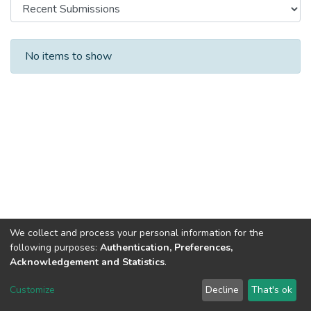
Recent Submissions
No items to show
We collect and process your personal information for the
following purposes:
Authentication, Preferences,
Acknowledgement and Statistics
.
DSpace software
copyright © 2002-2026
LYRASIS
Customize
Decline
That's ok
Cookie settings
Send Feedback