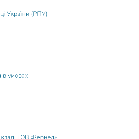
ці України (РПУ)
и в умовах
икладі ТОВ «Кернел»