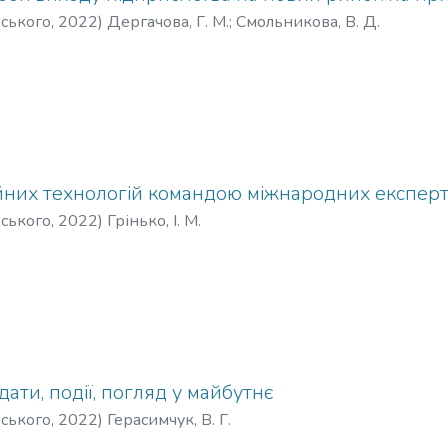
рського
,
2022
)
Дергачова, Г. М.
;
Смольникова, В. Д.
йних технологій командою міжнародних експертів
рського
,
2022
)
Грінько, І. М.
дати, події, погляд у майбутнє
рського
,
2022
)
Герасимчук, В. Г.