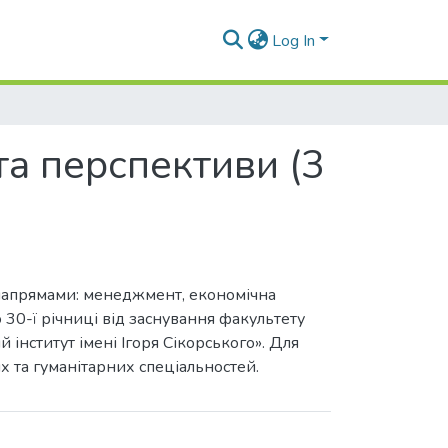
Log In
та перспективи (3
 напрямами: менеджмент, економічна
30-ї річниці від заснування факультету
інститут імені Ігоря Сікорського». Для
их та гуманітарних спеціальностей.