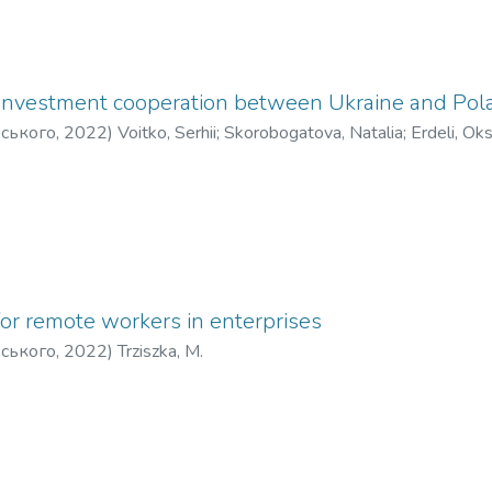
 investment cooperation between Ukraine and Pol
рського
,
2022
)
Voitko, Serhii
;
Skorobogatova, Natalia
;
Erdeli, Ok
 for remote workers in enterprises
рського
,
2022
)
Trziszka, M.