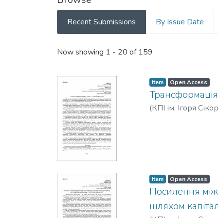
Recent Submissions
By Issue Date
Recent Submissions
Now showing
1 - 20 of 159
Item
Open Access
Трансформація 
(
КПІ ім. Ігоря Сіко
Item
Open Access
Посилення між
шляхом капітал