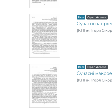
Item
Open Access
Сучасні напрям
(
КПІ ім. Ігоря Сіко
Item
Open Access
Сучасні макрое
(
КПІ ім. Ігоря Сіко