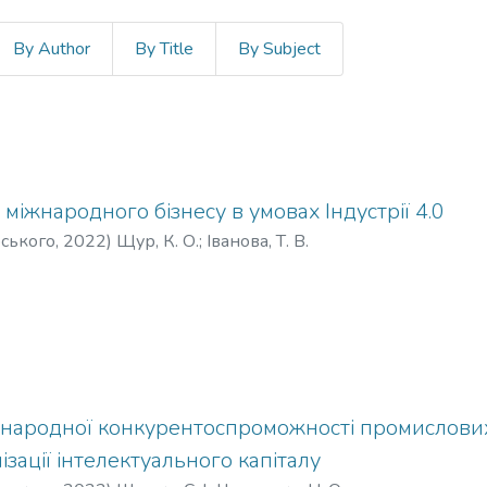
By Author
By Title
By Subject
міжнародного бізнесу в умовах Індустрії 4.0
рського
,
2022
)
Щур, К. О.
;
Іванова, Т. В.
народної конкурентоспроможності промислових
ізації інтелектуального капіталу