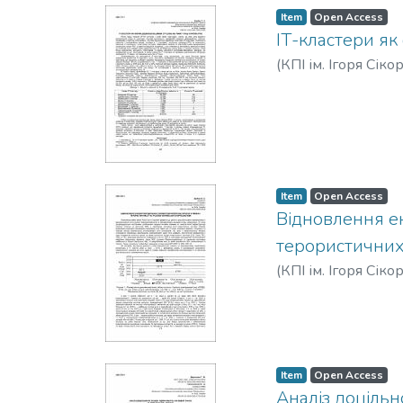
Item
Open Access
ІТ-кластери як
(
КПІ ім. Ігоря Сіко
Item
Open Access
Відновлення ек
терористичних 
(
КПІ ім. Ігоря Сіко
Item
Open Access
Аналіз доцільн