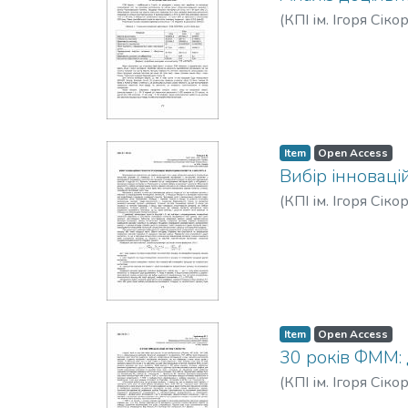
(
КПІ ім. Ігоря Сіко
Item
Open Access
Вибір інноваці
(
КПІ ім. Ігоря Сіко
Item
Open Access
30 років ФММ: 
(
КПІ ім. Ігоря Сіко