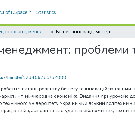
All of DSpace
Statistics
Бізнес, інновації, менеджмент: проблеми та перспективи
Бізнес, інновації, менеджмент: проблеми та перспективи (3 ; 2022 ; Київ)
, менеджмент: проблеми 
kpi.ua/handle/123456789/52888
роботи з питань розвитку бізнесу та інновацій за такими
 маркетинг, міжнародна економіка. Видання приурочене до 
ехнічного університету України «Київський політехнічний 
 працівників, аспірантів та студентів економічних, технічн