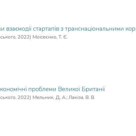
и взаємодії стартапів з транснаціональними ко
рського
,
2022
)
Моісеєнко, Т. Є.
кономічні проблеми Великої Британії
рського
,
2022
)
Мельник, Д. А.
;
Лакіза, В. В.