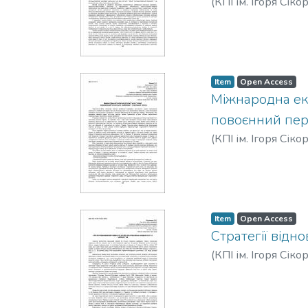
(
КПІ ім. Ігоря Сіко
Item
Open Access
Міжнародна еко
повоєнний пер
(
КПІ ім. Ігоря Сіко
Item
Open Access
Стратегії відн
(
КПІ ім. Ігоря Сіко