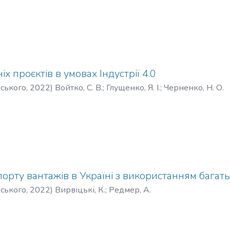
іх проєктів в умовах Індустрії 4.0
рського
,
2022
)
Войтко, С. В.
;
Глущенко, Я. І.
;
Черненко, Н. О.
орту вантажів в Україні з використанням багат
рського
,
2022
)
Вирвіцькі, К.
;
Редмер, А.