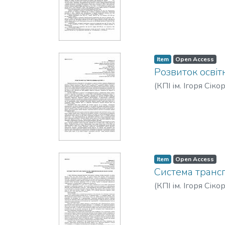
Item
Open Access
Розвиток освітн
(
КПІ ім. Ігоря Сіко
Item
Open Access
Система трансп
(
КПІ ім. Ігоря Сіко