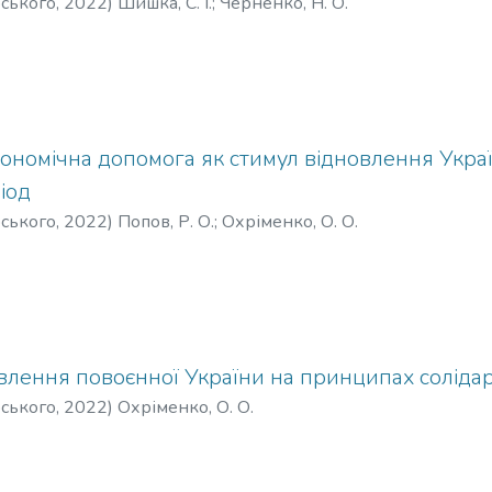
рського
,
2022
)
Шишка, С. І.
;
Черненко, Н. О.
номічна допомога як стимул відновлення Украї
іод
рського
,
2022
)
Попов, Р. О.
;
Охріменко, О. О.
овлення повоєнної України на принципах солідар
рського
,
2022
)
Охріменко, О. О.