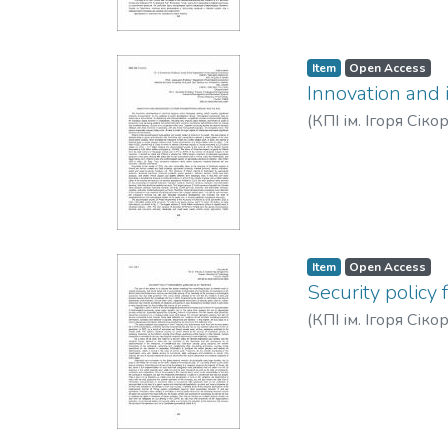
Item
Open Access
Innovation and
(
КПІ ім. Ігоря Сіко
Item
Open Access
Security policy
(
КПІ ім. Ігоря Сіко