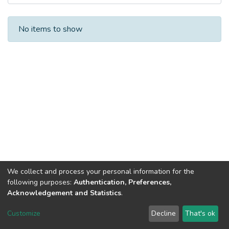
Recent Submissions
No items to show
We collect and process your personal information for the
following purposes:
Authentication, Preferences,
Acknowledgement and Statistics
.
DSpace software
copyright © 2002-2026
LYRASIS
Customize
Decline
That's ok
Cookie settings
Send Feedback