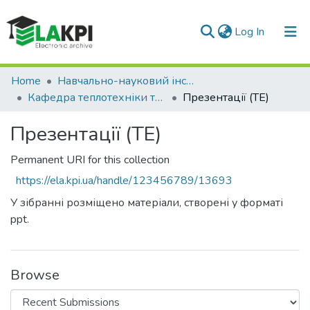
(current)
Log In
Communities & Collections
Home
Навчально-науковий інститут енергозбереження та енергоменеджменту (НН ІЕЕ)
Кафедра теплотехніки та енергозбереження (ТЕ)
Презентації (ТЕ)
All of DSpace
Презентації (ТЕ)
Statistics
Permanent URI for this collection
https://ela.kpi.ua/handle/123456789/13693
У зібранні розміщено матеріали, створені у форматі
ppt.
Browse