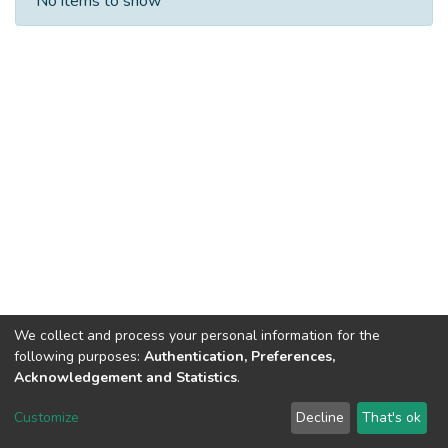
No items to show
We collect and process your personal information for the
following purposes:
Authentication, Preferences,
Acknowledgement and Statistics
.
DSpace software
copyright © 2002-2026
LYRASIS
Customize
Decline
That's ok
Cookie settings
Send Feedback