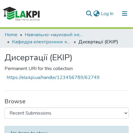
(current)
Log In
Communities & Collections
Home
Навчально-науковий інститут телекомунікаційних систем (НН ІТС)
Кафедра електронних комунікацій та інтернету речей (ЕКІР)
Дисертації (ЕКІР)
All of DSpace
Дисертації (ЕКІР)
Statistics
Permanent URI for this collection
https://ela.kpi.ua/handle/123456789/62749
Browse
Recent Submissions