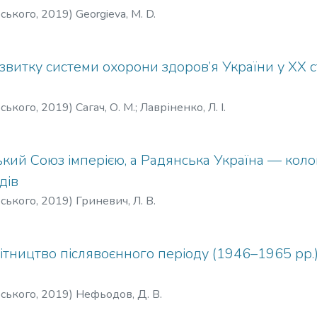
рського
,
2019
)
Georgieva, M. D.
звитку системи охорони здоров’я України у XX ст
рського
,
2019
)
Сагач, О. М.
;
Лавріненко, Л. І.
кий Союз імперією, а Радянська Україна — коло
дів
рського
,
2019
)
Гриневич, Л. В.
ітництво післявоєнного періоду (1946–1965 рр.) 
рського
,
2019
)
Нефьодов, Д. В.