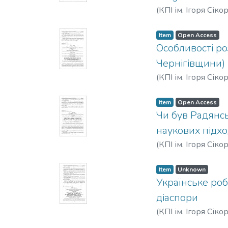
(
КПІ ім. Ігоря Сіко
Item
Open Access
Особливості ро
Чернігівщини)
(
КПІ ім. Ігоря Сіко
Item
Open Access
Чи був Радянсь
наукових підхо
(
КПІ ім. Ігоря Сіко
Item
Unknown
Українське роб
діаспори
(
КПІ ім. Ігоря Сіко