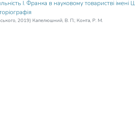
яльність І. Франка в науковому товаристві імені 
торіографія
рського
,
2019
)
Капелюшний, В. П.
;
Конта, Р. М.