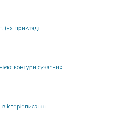
. (на прикладі
нією: контури сучасних
в історіописанні