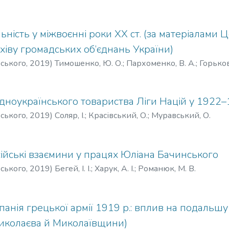
льність у міжвоєнні роки XX ст. (за матеріалами
іву громадських об’єднань України)
рського
,
2019
)
Тимошенко, Ю. О.
;
Пархоменко, В. А.
;
Горьков
ідноукраїнського товариства Ліги Націй у 1922–
рського
,
2019
)
Соляр, І.
;
Красівський, О.
;
Муравський, О.
ійські взаємини у працях Юліана Бачинського
рського
,
2019
)
Бегей, І. І.
;
Харук, А. І.
;
Романюк, М. В.
панія грецької армії 1919 р.: вплив на подальшу
Миколаєва й Миколаївщини)