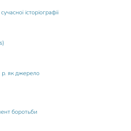
сучасної історіографії
s)
 р. як джерело
мент боротьби