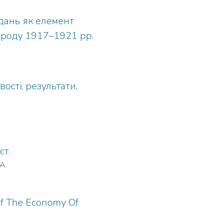
дань як елемент
ароду 1917–1921 рр.
сті, результати,
ст.
А.
 Of The Economy Of