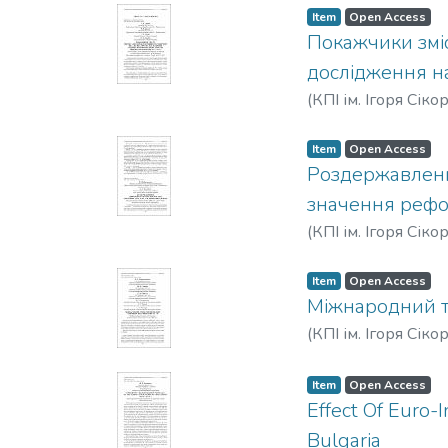
Item
Open Access
Покажчики змі
дослідження н
(
КПІ ім. Ігоря Сіко
Item
Open Access
Роздержавлення
значення реф
(
КПІ ім. Ігоря Сіко
Item
Open Access
Міжнародний тр
(
КПІ ім. Ігоря Сіко
Item
Open Access
Effect Of Euro-
Bulgaria