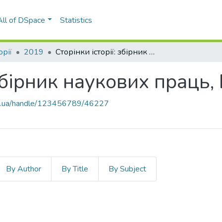
All of DSpace
Statistics
орії
2019
Сторінки історії: збірник наукових праць, Вип. 49
 збірник наукових праць,
kpi.ua/handle/123456789/46227
By Author
By Title
By Subject