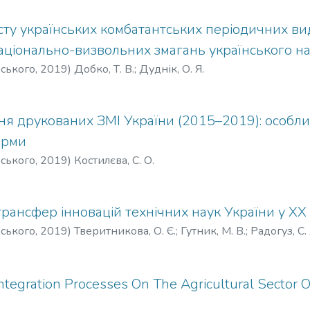
сту українських комбатантських періодичних ви
аціонально-визвольних змагань українського н
рського
,
2019
)
Добко, Т. В.
;
Дуднік, О. Я.
 друкованих ЗМІ України (2015–2019): особливо
орми
рського
,
2019
)
Костилєва, С. О.
ансфер інновацій технічних наук України у ХХ 
рського
,
2019
)
Тверитникова, О. Є.
;
Гутник, М. В.
;
Радогуз, С. 
Integration Processes On The Agricultural Sector