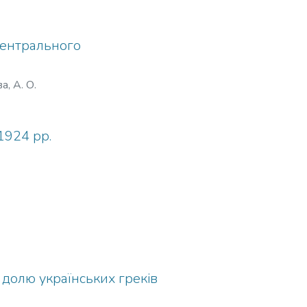
 Центрального
а, А. О.
1924 рр.
 долю українських греків