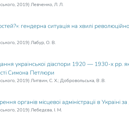
рського
,
2019
)
Левченко, Л. Л.
стей?»: гендерна ситуація на хвилі революційно
рського
,
2019
)
Лабур, О. В.
дання української діаспори 1920 — 1930-х рр. 
ості Симона Петлюри
рського
,
2019
)
Литвин, С. Х.
;
Добровольська, В .В.
ення органів місцевої адміністрації в Україні з
рського
,
2019
)
Лебедєва, І. М.