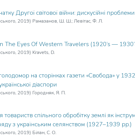
атку Другої світової війни: дискусійні проблеми 
рського
,
2019
)
Рамазанов, Ш. Ш.
;
Левітас, Ф. Л.
In The Eyes Of Western Travelers (1920’s — 1930’
рського
,
2019
)
Kravets, D.
 голодомор на сторінках газети «Свобода» у 1932
країнської діаспори
рського
,
2019
)
Городняк, Я. П.
товариств спільного обробітку землі як інстру
яду з українським селянством (1927–1939 рр.)
рського
,
2019
)
Білан, С. О.