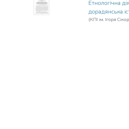
Етнологічна ді
дорадянська іс
(
КПІ ім. Ігоря Сіко