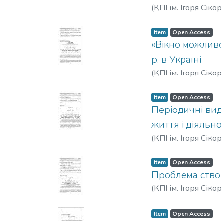
(
КПІ ім. Ігоря Сіко
Item
Open Access
«Вікно можливо
р. в Україні
(
КПІ ім. Ігоря Сіко
Item
Open Access
Періодичні ви
життя і діяльн
(
КПІ ім. Ігоря Сіко
Item
Open Access
Проблема створ
(
КПІ ім. Ігоря Сіко
Item
Open Access