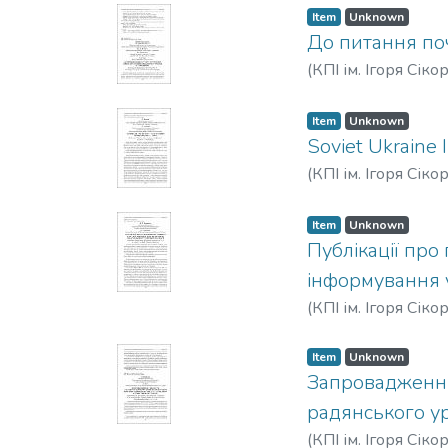
Item
Unknown
До питання поч
(
КПІ ім. Ігоря Сіко
Item
Unknown
Soviet Ukraine 
(
КПІ ім. Ігоря Сіко
Item
Unknown
Публікації про
інформування у
(
КПІ ім. Ігоря Сіко
Item
Unknown
Запровадження 
радянського ур
(
КПІ ім. Ігоря Сіко