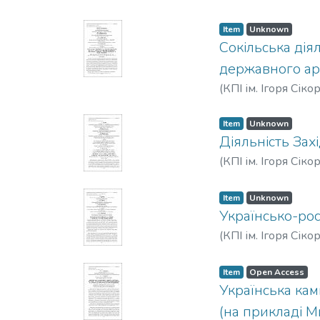
Item
Unknown
Сокільська дія
державного арх
(
КПІ ім. Ігоря Сіко
Item
Unknown
Діяльність Зах
(
КПІ ім. Ігоря Сіко
Item
Unknown
Українсько-рос
(
КПІ ім. Ігоря Сіко
Item
Open Access
Українська кам
(на прикладі 