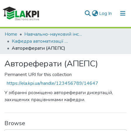
(current)
Log In
Communities & Collections
Home
Навчально-науковий інститут атомної та теплової енергетики (НН ІАТЕ)
Кафедра автоматизації проектування енергетичних процесів і систем (АПЕПС)
All of DSpace
Автореферати (АПЕПС)
Statistics
Автореферати (АПЕПС)
Permanent URI for this collection
https://ela.kpi.ua/handle/123456789/14647
У зібранні розміщено автореферати дисертацій,
захищених працівниками кафедри.
Browse