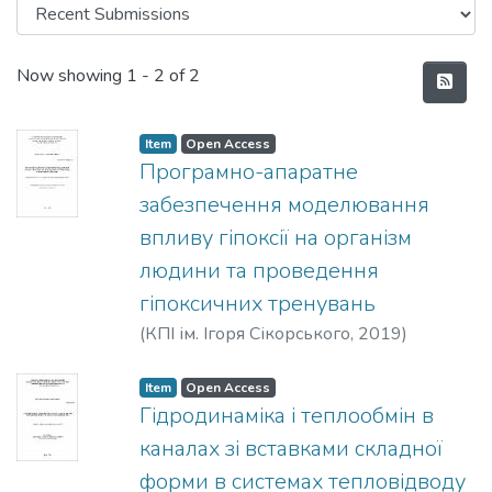
Recent Submissions
Now showing
1 - 2 of 2
Item
Open Access
Програмно-апаратне
забезпечення моделювання
впливу гіпоксії на організм
людини та проведення
гіпоксичних тренувань
(
КПІ ім. Ігоря Сікорського
,
2019
)
Полягушко, Любов Григорівна
Item
Open Access
Гідродинаміка і теплообмін в
каналах зі вставками складної
форми в системах тепловідводу