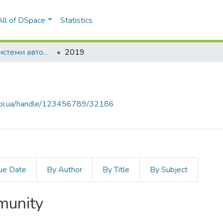
All of DSpace
Statistics
Адаптивні системи автоматичного управління
2019
.kpi.ua/handle/123456789/32186
ue Date
By Author
By Title
By Subject
mmunity