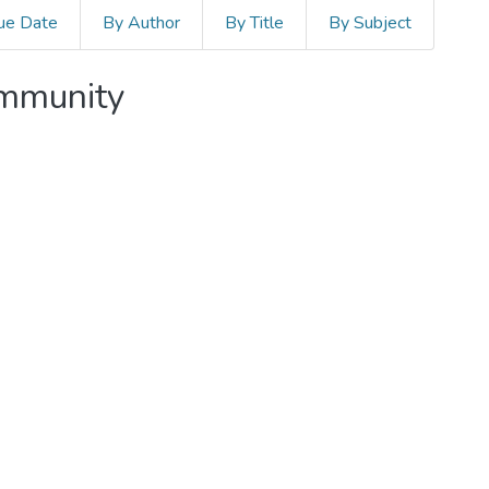
ue Date
By Author
By Title
By Subject
ommunity