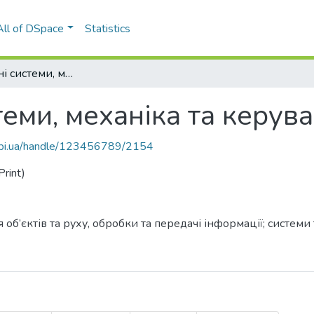
All of DSpace
Statistics
Інформаційні системи, механіка та керування
теми, механіка та керув
.kpi.ua/handle/123456789/2154
rint)
 об’єктів та руху, обробки та передачі інформації; систем