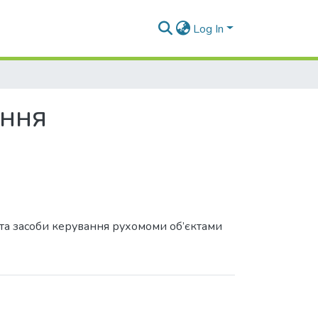
Log In
ання
и та засоби керування рухомоми об’єктами