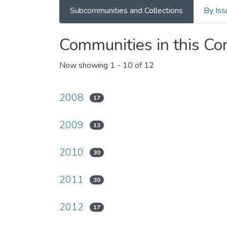
Subcommunities and Collections
By Iss
Communities in this C
Now showing
1 - 10 of 12
2008
17
2009
13
2010
30
2011
30
2012
17