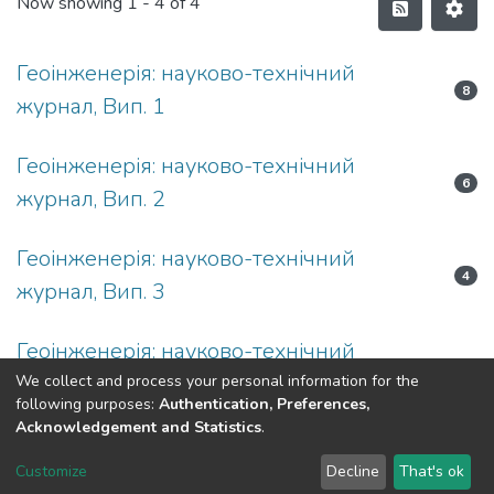
Now showing
1 - 4 of 4
Геоінженерія: науково-технічний
8
журнал, Вип. 1
Геоінженерія: науково-технічний
6
журнал, Вип. 2
Геоінженерія: науково-технічний
4
журнал, Вип. 3
Геоінженерія: науково-технічний
4
журнал, Вип. 4
We collect and process your personal information for the
following purposes:
Authentication, Preferences,
Acknowledgement and Statistics
.
DSpace software
copyright © 2002-2026
LYRASIS
Customize
Decline
That's ok
Cookie settings
Send Feedback