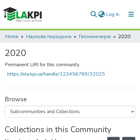
(current)
Log In
Communities & Collections
Home
Наукова періодика
Геоінженерія
2020
All of DSpace
2020
Statistics
Permanent URI for this community
https://ela.kpi.ua/handle/123456789/32025
Browse
Collections in this Community