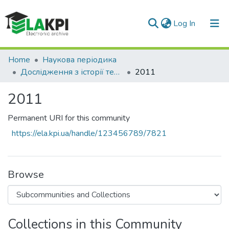
(current)
Log In
Communities & Collections
Home
Наукова періодика
Дослідження з історії техніки
2011
All of DSpace
2011
Statistics
Permanent URI for this community
https://ela.kpi.ua/handle/123456789/7821
Browse
Collections in this Community