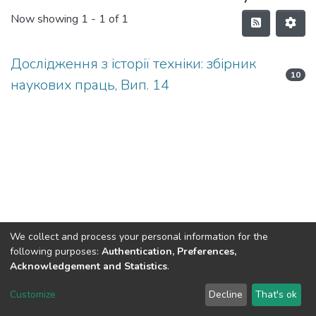
Now showing
1 - 1 of 1
Дослідження з історії техніки: збірник
10
наукових праць, Вип. 14
We collect and process your personal information for the
following purposes:
Authentication, Preferences,
Acknowledgement and Statistics
.
DSpace software
copyright © 2002-2026
LYRASIS
Customize
Decline
That's ok
Cookie settings
Send Feedback