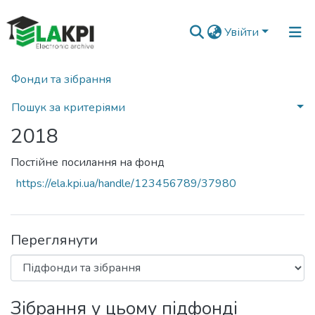
Увійти
Фонди та зібрання
Головна
Наукова періодика
Вода і водоочисні технології. Науково-технічні вісті
2018
Пошук за критеріями
2018
Статистика
Постійне посилання на фонд
https://ela.kpi.ua/handle/123456789/37980
Переглянути
Зібрання у цьому підфонді