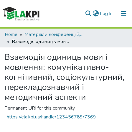
(current)
Log In
Communities & Collections
Home
Матеріали конференцій, семінарів і т.п.
Взаємодія одиниць мови і мовлення: комунікативно-когнітивний, соціокультурний, перекладознавчий і методичний аспекти
All of DSpace
Взаємодія одиниць мови і
Statistics
мовлення: комунікативно-
когнітивний, соціокультурний,
перекладознавчий і
методичний аспекти
Permanent URI for this community
https://ela.kpi.ua/handle/123456789/7369