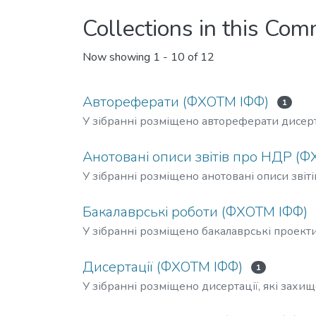
Collections in this Co
Now showing
1 - 10 of 12
Автореферати (ФХОТМ ІФФ)
1
У зібранні розміщено автореферати дисер
Анотовані описи звітів про НДР (
У зібранні розміщено анотовані описи звіт
Бакалаврські роботи (ФХОТМ ІФФ)
У зібранні розміщено бакалаврські проекти
Дисертації (ФХОТМ ІФФ)
1
У зібранні розміщено дисертації, які зах