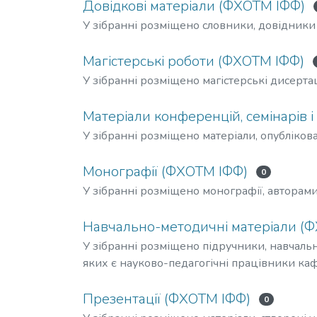
Довідкові матеріали (ФХОТМ ІФФ)
У зібранні розміщено словники, довідники
Магістерські роботи (ФХОТМ ІФФ)
У зібранні розміщено магістерські дисертаці
Матеріали конференцій, семінарів і
У зібранні розміщено матеріали, опублікова
Монографії (ФХОТМ ІФФ)
0
У зібранні розміщено монографії, авторам
Навчально-методичні матеріали (
У зібранні розміщено підручники, навчальн
яких є науково-педагогічні працівники ка
Презентації (ФХОТМ ІФФ)
0