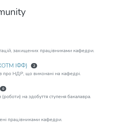
mmunity
тацій, захищених працівниками кафедри.
ФХОТМ ІФФ)
2
ів про НДР, що виконані на кафедрі.
0
 (роботи) на здобуття ступеня бакалавра.
ищені працівниками кафедри.