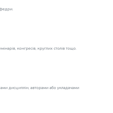
афедри.
інарів, конгресів, круглих столів тощо.
грами дисциплін, авторами або укладачами