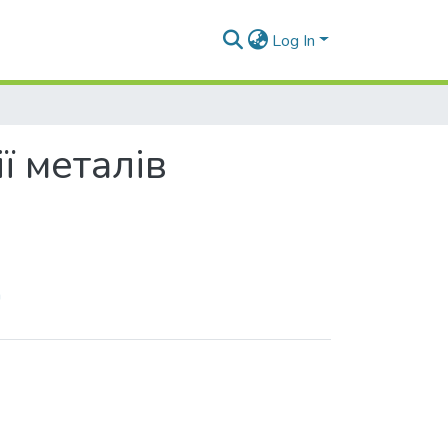
Log In
ї металів
а