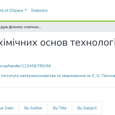
All of DSpace
Statistics
Кафедра фізико-хімічних основ технології металів (ФХОТМ ІФФ)
імічних основ технологі
.kpi.ua/handle/123456789/96
у
Інституту матеріалознавства та зварювання ім. Є. О. Патон
ue Date
By Author
By Title
By Subject