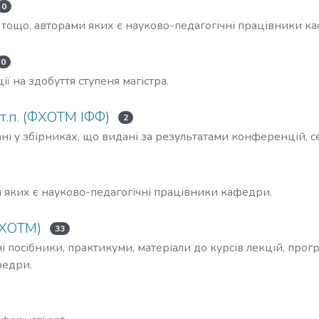
0
 тощо, авторами яких є науково-педагогічні працівники к
0
ї на здобуття ступеня магістра.
 т.п. (ФХОТМ ІФФ)
2
ні у збірниках, що видані за результатами конференцій, сем
и яких є науково-педагогічні працівники кафедри.
ФХОТМ)
33
і посібники, практикуми, матеріали до курсів лекцій, про
федри.