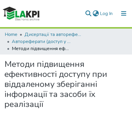
(current)
Log In
Communities & Collections
Home
Дисертації та автореферати
Автореферати (доступ у чит. залі № 6.6 НТБ)
All of DSpace
Методи підвищення ефективності доступу при віддаленому зберіганні інформації та засоби їх реалізації
Statistics
Методи підвищення
ефективності доступу при
віддаленому зберіганні
інформації та засоби їх
реалізації