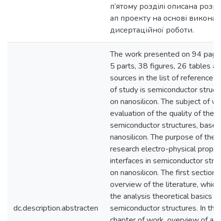
п’ятому розділі описана розр
ап проекту на основі виконан
дисертаційної роботи.
The work presented on 94 pages
5 parts, 38 figures, 26 tables a
sources in the list of references
of study is semiconductor struc
on nanosilicon. The subject of wo
evaluation of the quality of the i
semiconductor structures, based
nanosilicon. The purpose of the 
research electro-physical proper
interfaces in semiconductor stru
on nanosilicon. The first section
overview of the literature, whic
the analysis theoretical basics o
dc.description.abstracten
semiconductor structures. In th
chapter of work, overview of ana