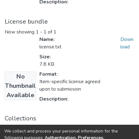
Description:
License bundle
Now showing
1 - 1 of 1
Name:
Down
license.txt
load
Size:
7.8 KB
Format:
No
Item-specific license agreed
Thumbnail
upon to submission
Available
Description:
Collections
Магістерські роботи (МЕ)
We collect and process your personal information for the
Магістерські роботи
following purposes:
Authentication, Preferences,