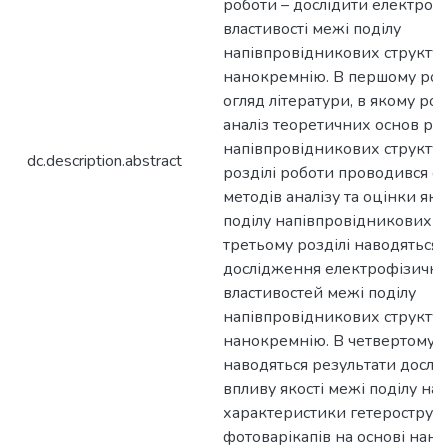
роботи – дослідити електроф
властивості межі поділу
напівпровідникових структур
нанокремнію. В першому роз
огляд літератури, в якому ро
аналіз теоретичних основ ро
напівпровідникових структур
dc.description.abstract
розділі роботи проводився о
методів аналізу та оцінки яко
поділу напівпровідникових ст
третьому розділі наводяться 
дослідження електрофізичн
властивостей межі поділу
напівпровідникових структур
нанокремнію. В четвертому р
наводяться результати дослі
впливу якості межі поділу на
характеристики гетерострук
фотоварікапів на основі нан