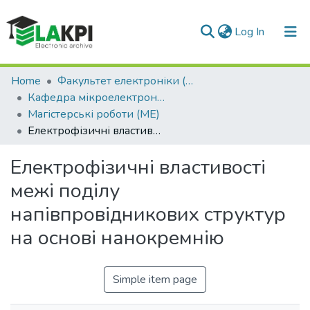
(current)
Log In
Communities & Collections
Home
Факультет електроніки (ФЕЛ)
Кафедра мікроелектроніки (МЕ)
All of DSpace
Магістерські роботи (МЕ)
Електрофізичні властивості межі поділу напівпровідникових структур на основі нанокремнію
Statistics
Електрофізичні властивості
межі поділу
напівпровідникових структур
на основі нанокремнію
Simple item page