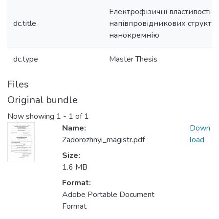
Електрофізичні властивості м
dc.title
напівпровідникових структур
нанокремнію
dc.type
Master Thesis
Files
Original bundle
Now showing
1 - 1 of 1
Name:
Down
Zadorozhnyi_magistr.pdf
load
Size:
1.6 MB
Format:
Adobe Portable Document
Format