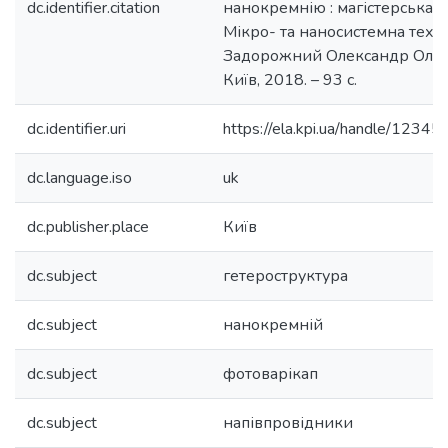
dc.identifier.citation
нанокремнію : магістерська ди
Мікро- та наносистемна техні
Задорожний Олександр Олег
Київ, 2018. – 93 с.
dc.identifier.uri
https://ela.kpi.ua/handle/123
dc.language.iso
uk
dc.publisher.place
Київ
dc.subject
гетероструктура
dc.subject
нанокремній
dc.subject
фотоварікап
dc.subject
напівпровідники