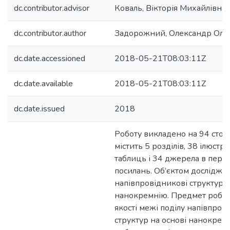
dc.contributor.advisor
Коваль, Вікторія Михайлівна
dc.contributor.author
Задорожний, Олександр Оле
dc.date.accessioned
2018-05-21T08:03:11Z
dc.date.available
2018-05-21T08:03:11Z
dc.date.issued
2018
Роботу викладено на 94 сторі
містить 5 розділів, 38 ілюстра
таблиць і 34 джерела в перел
посилань. Об’єктом дослідже
напівпровідникові структури 
нанокремнію. Предмет робот
якості межі поділу напівпро
структур на основі нанокрем