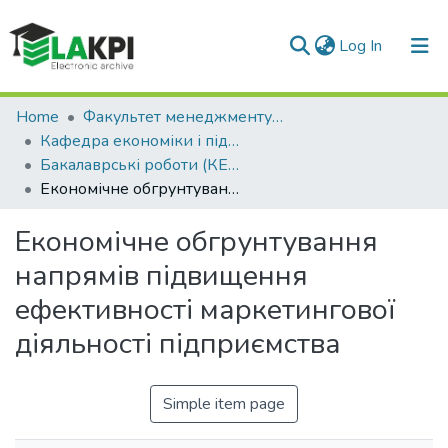
(current)
Log In
Communities & Collections
Home
Факультет менеджменту та маркетингу (ФММ)
Кафедра економіки і підприємництва (КЕП)
All of DSpace
Бакалаврські роботи (КЕП)
Економічне обгрунтування напрямів підвищення ефективності маркетингової діяльності підприємства
Statistics
Економічне обгрунтування
напрямів підвищення
ефективності маркетингової
діяльності підприємства
Simple item page