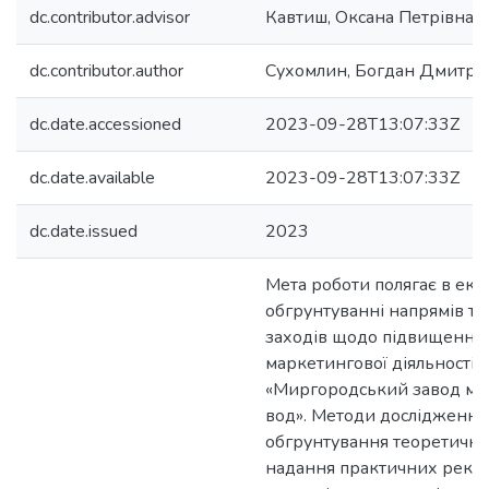
dc.contributor.advisor
Кавтиш, Оксана Петрівна
dc.contributor.author
Сухомлин, Богдан Дмитро
dc.date.accessioned
2023-09-28T13:07:33Z
dc.date.available
2023-09-28T13:07:33Z
dc.date.issued
2023
Мета роботи полягає в ек
обгрунтуванні напрямів та
заходів щодо підвищення 
маркетингової діяльності
«Миргородський завод мі
вод». Методи дослідження
обгрунтування теоретични
надання практичних реко