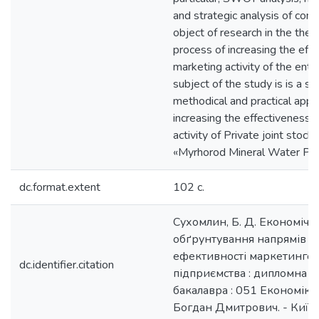
and strategic analysis of com
object of research in the thesi
process of increasing the effi
marketing activity of the ente
subject of the study is is a set
methodical and practical app
increasing the effectiveness 
activity of Private joint stoc
«Myrhorod Mineral Water Pla
dc.format.extent
102 с.
Сухомлин, Б. Д. Економічн
обґрунтування напрямів 
ефективності маркетингово
dc.identifier.citation
підприємства : дипломна роб
бакалавра : 051 Економіка
Богдан Дмитрович. - Київ, 