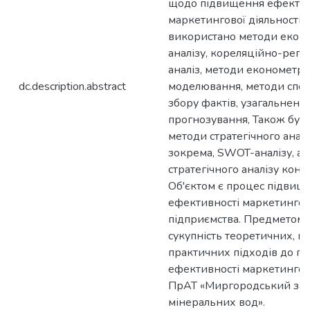
щодо підвищення ефектив
маркетингової діяльності 
використано методи екон
аналізу, кореляційно-регр
аналіз, методи економетр
dc.description.abstract
моделювання, методи спо
збору фактів, узагальнення
прогнозування, Також бул
методи стратегічного аналі
зокрема, SWOT-аналізу, ан
стратегічного аналізу конк
Об'єктом є процес підвищ
ефективності маркетингово
підприємства. Предметом 
сукупність теоретичних, м
практичних підходів до п
ефективності маркетингово
ПрАТ «Миргородський за
мінеральних вод».