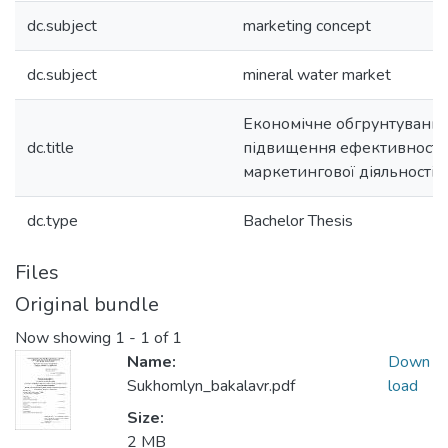
dc.subject
marketing concept
dc.subject
mineral water market
Економічне обгрунтування
dc.title
підвищення ефективності
маркетингової діяльності 
dc.type
Bachelor Thesis
Files
Original bundle
Now showing
1 - 1 of 1
Name:
Down
Sukhomlyn_bakalavr.pdf
load
Size:
2 MB