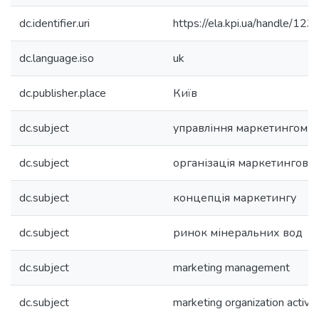
dc.identifier.uri
https://ela.kpi.ua/handle/
dc.language.iso
uk
dc.publisher.place
Київ
dc.subject
управління маркетингом
dc.subject
організація маркетингової 
dc.subject
концепція маркетингу
dc.subject
ринок мінеральних вод
dc.subject
marketing management
dc.subject
marketing organization activit