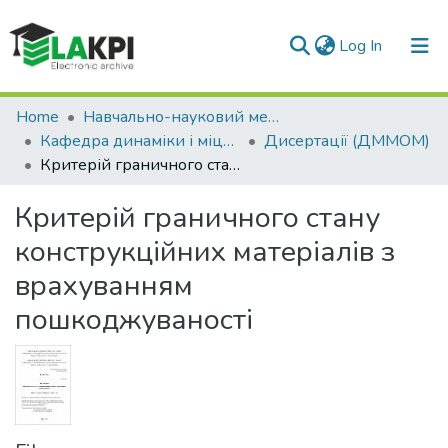
(current)
Log In
Communities & Collections
Home
Навчально-науковий механіко-машинобудівний інститут (НН ММІ)
Кафедра динаміки і міцності машин та опору матеріалів (ДММОМ)
Дисертації (ДММОМ)
All of DSpace
Критерій граничного стану конструкційних матеріалів з врахуванням пошкоджуваності
Критерій граничного стану
конструкційних матеріалів з
врахуванням
пошкоджуваності