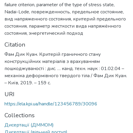
failure criterion
,
parameter of the type of stress state
,
Nadai-Lode
,
поврежденность
,
предельное состояние
,
вид напряженного состояния
,
критерий предельного
состояния
,
параметр жесткости вида напряжённого
состояния
,
энергетический подход
Citation
Фам Дик Куан. Критерій граничного стану
конструкційних матеріалів з врахуванням
пошкоджуваності : дис. … канд. техн. наук : 01.02.04 –
механіка деформівного твердого тіла / Фам Дик Куан.
– Київ, 2019. – 159 с.
URI
https://ela.kpi.ua/handle/123456789/30096
Collections
Дисертації (ДММОМ)
Дисертації (вільний доступ)