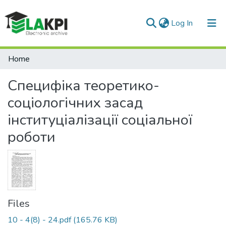
(current)
Log In
Communities & Collections
Home
All of DSpace
Специфіка теоретико-
Statistics
соціологічних засад
інституціалізації соціальної
роботи
Files
10 - 4(8) - 24.pdf
(165.76 KB)