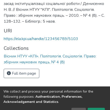
засад інституціалізації соціальної роботи / Денисенко
Н. В. // Вісник НТУУ "КПІ". Політологія. Соціологія.
Право : збірник наукових праць. – 2010. – № 4 (8). – С.
128–132. – Бібліогр.: 5 назв.
URI
https://ela.kpi.ua/handle/123456789/5103
Collections
Вісник НТУУ «КПІ». Політологія. Соціологія. Право:
збірник наукових праць, № 4 (8)
Full item page
We collect and process your personal information for the
following purposes:
Authentication, Preferences,
Acknowledgement and Statistics
.