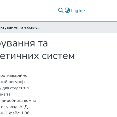
Log In
Проектування та експлуатація систем керування та протиаварійної автоматики електроенергетичних систем
рування та
етичних систем
протиаварійної
ий ресурс] :
 для студентів
iка та
ня виробництвом та
 ; уклад. А. Д.
ні (1 файл: 1,96