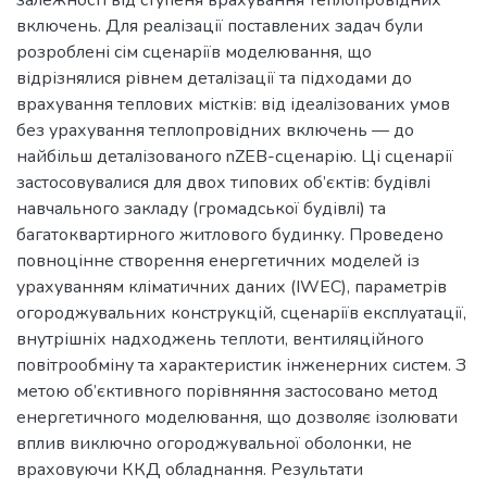
залежності від ступеня врахування теплопровідних
включень. Для реалізації поставлених задач були
розроблені сім сценаріїв моделювання, що
відрізнялися рівнем деталізації та підходами до
врахування теплових містків: від ідеалізованих умов
без урахування теплопровідних включень — до
найбільш деталізованого nZEB-сценарію. Ці сценарії
застосовувалися для двох типових об’єктів: будівлі
навчального закладу (громадської будівлі) та
багатоквартирного житлового будинку. Проведено
повноцінне створення енергетичних моделей із
урахуванням кліматичних даних (IWEC), параметрів
огороджувальних конструкцій, сценаріїв експлуатації,
внутрішніх надходжень теплоти, вентиляційного
повітрообміну та характеристик інженерних систем. З
метою об’єктивного порівняння застосовано метод
енергетичного моделювання, що дозволяє ізолювати
вплив виключно огороджувальної оболонки, не
враховуючи ККД обладнання. Результати