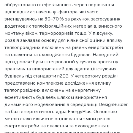
обґрунтовано їх ефективність через порівняння
відповідних значень ψ-фактора, які часто
зменшувались на 30–70 % за рахунок застосування
додаткових теплоізоляційних матеріалів, виносного
монтажу вікон, терморозривів тощо. У підсумку,
розділ закладає основу для кількісної оцінки впливу
теплопровідних включень на рівень енергопотреби
на опалення та охолодження будівель. Наведений
підхід може бути інтегрований у сучасну проєктну
практику та використаний для адаптації існуючих
будівель під стандарти nZEB. У четвертому розділі
представлено комплексне дослідження впливу
теплопровідних включень на енергетичну
ефективність будівель шляхом використання
динамічного моделювання в середовищі DesignBuilder
на базі енергетичного ядра EnergyPlus. Основною
метою стало кількісне оцінювання зміни річної
енергопотреби на опалення та охолодження в