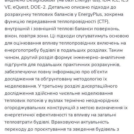
виділено DesignBuilder (на базі EnergyPlus), IDA ICE, IES
VE, eQuest, DOE-2. Детально описано підходи до
розрахунку теплових балансів у EnergyPlus, зокрема
функцію передавання теплопровідності (CTF),
внутрішній і зовнішній теплові баланси поверхонь,
вікон, повітря зони. Ці підходи слугуватимуть основою
для оцінювання впливу теплопровідних включень на
енергопотребу будівлі в подальших розділах. Таким
чином, другий розділ формує інженерно-аналітичне
підґрунтя для подальших практичних розрахунків,
забезпечуючи повну інформацію про об’єкти
дослідження та обґрунтовану методологію їх
моделювання. У третьому розділі дисертаційного
дослідження здійснено чисельне моделювання
теплових потоків у вузлах термічно неоднорідних
огороджувальних конструкцій з метою визначення їх
енергетичної ефективності та впливу на загальні
тепловтрати будівлі. Враховуючи актуальність
переходу до проєктування та зведення будівель з