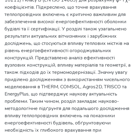
10211) і класу B (EN ISO 14683) для розрахунку ψ- і χ-
коефіцієнтів. Підкреслено, що точне врахування
теплопровідних включень є критично важливим для
забезпечення високої енергоефективності оболонки
будівлі та її сертифікації. У розділі також узагальнено
результати актуальних вітчизняних і зарубіжних
досліджень, що стосуються впливу теплових містків на
рівень енергоефективності огороджувальних
конструкцій. Представлено аналіз ефективності
вузлових конструкцій, впливу матеріалів та геометрії, а
також підходів до їх термомодернізації. Значну увагу
приділено дослідженням з використанням чисельного
моделювання в THERM, COMSOL, Agros2D, TRISCO та
EnergyPlus, що підтверджує наукову актуальність
проблеми. Таким чином, розділ закладає науково-
методологічне підґрунтя для подальшого дослідження
впливу теплопровідних включень на показники
енергоефективності будівель, обґрунтовуючи
необхідність їх глибокого врахування при