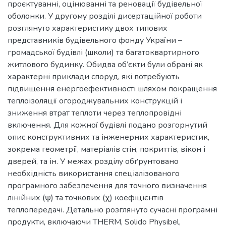
проєктуванні, оцінюванні та реновації будівельної
оболонки. У другому розділі дисертаційної роботи
розглянуто характеристику двох типових
представників будівельного фонду України –
громадської будівлі (школи) та багатоквартирного
житлового будинку. Обидва об’єкти були обрані як
характерні приклади споруд, які потребують
підвищення енергоефективності шляхом покращення
теплоізоляції огороджувальних конструкцій і
зниження втрат теплоти через теплопровідні
включення. Для кожної будівлі подано розгорнутий
опис конструктивних та інженерних характеристик,
зокрема геометрії, матеріалів стін, покриттів, вікон і
дверей, та ін. У межах розділу обґрунтовано
необхідність використання спеціалізованого
програмного забезпечення для точного визначення
лінійних (ψ) та точкових (χ) коефіцієнтів
теплопередачі. Детально розглянуто сучасні програмні
продукти, включаючи THERM, Solido Physibel,