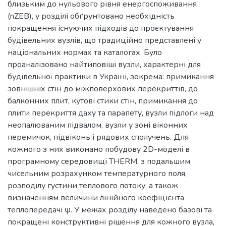
близьким до нульового рівня енергоспоживання
(nZEB), у розділі обґрунтовано необхідність
покращення існуючих підходів до проєктування
будівельних вузлів, що традиційно представлені у
національних нормах та каталогах. Було
проаналізовано найтиповіші вузли, характерні для
будівельної практики в Україні, зокрема: примикання
зовнішніх стін до міжповерхових перекриттів, до
балконних плит, кутові стики стін, примикання до
плити перекриття даху та парапету, вузли підлоги над
неопалюваним підвалом, вузли у зоні віконних
перемичок, підвіконь і рядових сполучень. Для
кожного з них виконано побудову 2D-моделі в
програмному середовищі THERM, з подальшим
чисельним розрахунком температурного поля,
розподілу густини теплового потоку, а також
визначенням величини лінійного коефіцієнта
теплопередачі ψ. У межах розділу наведено базові та
покращені конструктивні рішення для кожного вузла,