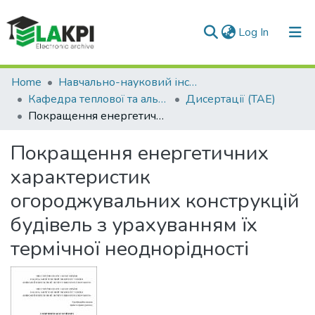
(current)
Log In
Communities & Collections
Home
Навчально-науковий інститут атомної та теплової енергетики (НН ІАТЕ)
Кафедра теплової та альтернативної енергетики (ТАЕ)
Дисертації (ТАЕ)
All of DSpace
Покращення енергетичних характеристик огороджувальних конструкцій будівель з урахуванням їх термічної неоднорідності
Statistics
Покращення енергетичних
характеристик
огороджувальних конструкцій
будівель з урахуванням їх
термічної неоднорідності