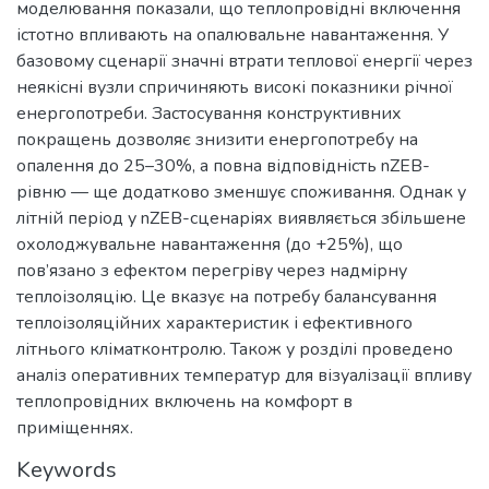
моделювання показали, що теплопровідні включення
істотно впливають на опалювальне навантаження. У
базовому сценарії значні втрати теплової енергії через
неякісні вузли спричиняють високі показники річної
енергопотреби. Застосування конструктивних
покращень дозволяє знизити енергопотребу на
опалення до 25–30%, а повна відповідність nZEB-
рівню — ще додатково зменшує споживання. Однак у
літній період у nZEB-сценаріях виявляється збільшене
охолоджувальне навантаження (до +25%), що
пов’язано з ефектом перегріву через надмірну
теплоізоляцію. Це вказує на потребу балансування
теплоізоляційних характеристик і ефективного
літнього кліматконтролю. Також у розділі проведено
аналіз оперативних температур для візуалізації впливу
теплопровідних включень на комфорт в
приміщеннях.
Keywords