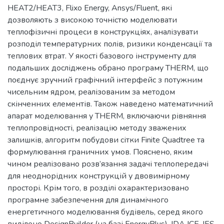
HEAT2/HEAT3, Flixo Energy, Ansys/Fluent, які
дозволяють з високою точністю моделювати
теплофізичні процеси в конструкціях, аналізувати
розподіл температурних полів, ризики конденсації та
теплових втрат. У якості базового інструменту для
подальших досліджень обрано програму THERM, що
поєднує зручний графічний інтерфейс з потужним
чисельним ядром, реалізованим за методом
скінченних елементів. Також наведено математичний
апарат моделювання у THERM, включаючи рівняння
теплопровідності, реалізацію методу зважених
залишків, алгоритм побудови сітки Finite Quadtree та
формулювання граничних умов. Пояснено, яким
чином реалізовано розв’язання задачі теплопередачі
для неоднорідних конструкцій у двовимірному
просторі. Крім того, в розділі охарактеризовано
програмне забезпечення для динамічного
енергетичного моделювання будівель, серед якого