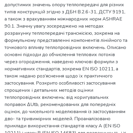
допустимих значень опору теплопередачі для різних
типів конструкцій згідно з ДБН В.2.6-31, ДСТУ 9191,
а також з врахуванням міжнародних норм ASHRAE
90.1. Значну увагу зосереджено на методах
розрахунку теплопередачі трансмісією, зокрема на
формульному представленні компонентів лінійного та
точкового впливу теплопровідних включень. Описано
основні підходи до обчислення теплових потоків
через огородження, наведено ключові формули з
нормативних стандартів, зокрема EN ISO 10211, а
також надано роз’яснення щодо їх практичного
застосування. Розкрито особливості застосування
спрощених і детальних методів оцінки
теплопровідних включень: від коригувальних
поправок ∆Utb, рекомендованих для попередніх
оцінок, до чисельного моделювання із застосуванням
дво- та тривимірних моделей. Проаналізовано
приклади використання стандартів класу А (EN ISO