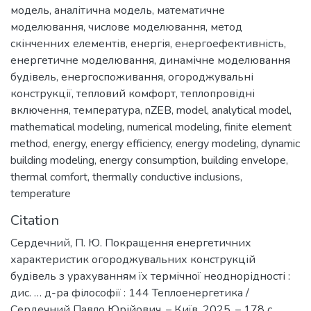
модель
,
аналітична модель
,
математичне
моделювання
,
числове моделювання
,
метод
скінченних елементів
,
енергія
,
енергоефективність
,
енергетичне моделювання
,
динамічне моделювання
будівель
,
енергоспоживання
,
огороджувальні
конструкції
,
тепловий комфорт
,
теплопровідні
включення
,
температура
,
nZEB
,
model
,
analytical model
,
mathematical modeling
,
numerical modeling
,
finite element
method
,
energy
,
energy efficiency
,
energy modeling
,
dynamic
building modeling
,
energy consumption
,
building envelope
,
thermal comfort
,
thermally conductive inclusions
,
temperature
Citation
Сердечний, П. Ю. Покращення енергетичних
характеристик огороджувальних конструкцій
будівель з урахуванням їх термічної неоднорідності :
дис. … д-ра філософії : 144 Теплоенергетика /
Сердечний Павло Юрійович. – Київ, 2025. – 178 с.