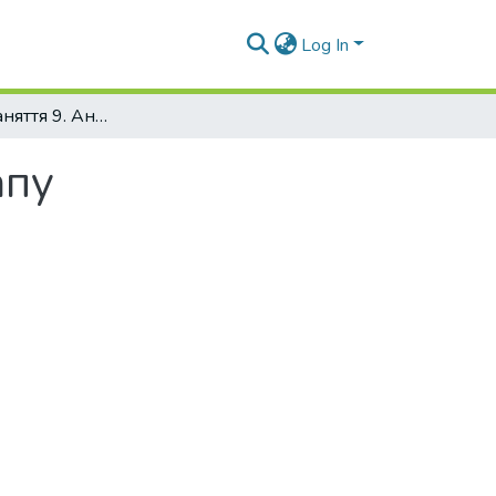
Log In
Практичне заняття 9. Аналіз ринку стартапу
апу