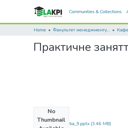
Communities & Collections
Home
Факультет менеджменту та маркетингу (ФММ)
Практичне занятт
No
Files
Thumbnail
Praktychne_zaniattia_9.pptx
(3.46 MB)