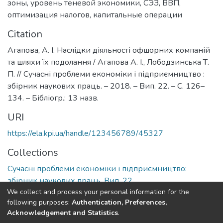
зоны
,
уровень теневой экономики
,
СЭЗ
,
ВВП
,
оптимизация налогов
,
капитальные операции
Citation
Агапова, А. І. Наслідки діяльності офшорних компаній
та шляхи їх подолання / Агапова А. І., Лободзинська Т.
П. // Сучасні проблеми економіки і підприємництво :
збірник наукових праць. – 2018. – Вип. 22. – С. 126–
134. – Бібліогр.: 13 назв.
URI
https://ela.kpi.ua/handle/123456789/45327
Collections
Сучасні проблеми економіки і підприємництво:
збірник наукових праць, Вип. 22
We collect and process your personal information for the
following purposes:
Authentication, Preferences,
Full item page
Acknowledgement and Statistics
.