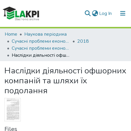
(current)
Log In
Communities & Collections
Home
Наукова періодика
Сучасні проблеми економіки і підприємництво
2018
All of DSpace
Сучасні проблеми економіки і підприємництво: збірник наукових праць, Вип. 22
Наслідки діяльності офшорних компаній та шляхи їх подолання
Statistics
Наслідки діяльності офшорних
компаній та шляхи їх
подолання
Files