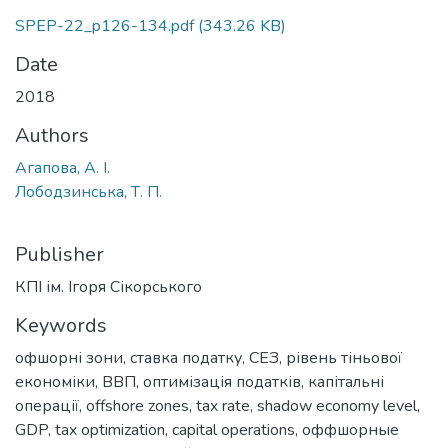
SPEP-22_p126-134.pdf
(343.26 KB)
Date
2018
Authors
Агапова, А. І.
Лободзинська, Т. П.
Publisher
КПІ ім. Ігоря Сікорського
Keywords
офшорні зони
,
ставка податку
,
СЕЗ
,
рівень тіньової
економіки
,
ВВП
,
оптимізація податків
,
капітальні
операції
,
offshore zones
,
tax rate
,
shadow economy level
,
GDP
,
tax optimization
,
capital operations
,
оффшорные