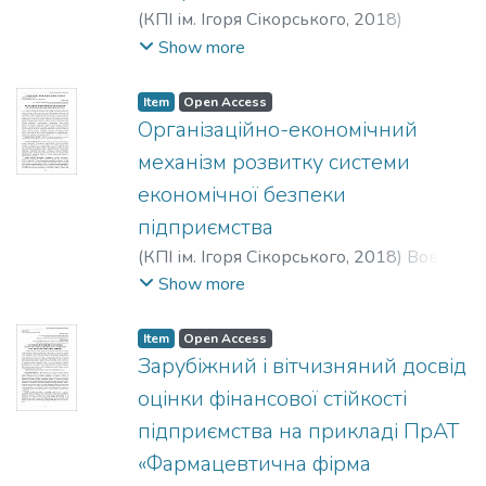
(
КПІ ім. Ігоря Сікорського
,
2018
)
Зінченко, О. А.
;
Короленко, Р. В.
;
Show more
Зінченко, Д. С.
Item
Open Access
Організаційно-економічний
механізм розвитку системи
економічної безпеки
підприємства
(
КПІ ім. Ігоря Сікорського
,
2018
)
Вовк,
О. М.
Show more
Item
Open Access
Зарубіжний і вітчизняний досвід
оцінки фінансової стійкості
підприємства на прикладі ПрАТ
«Фармацевтична фірма