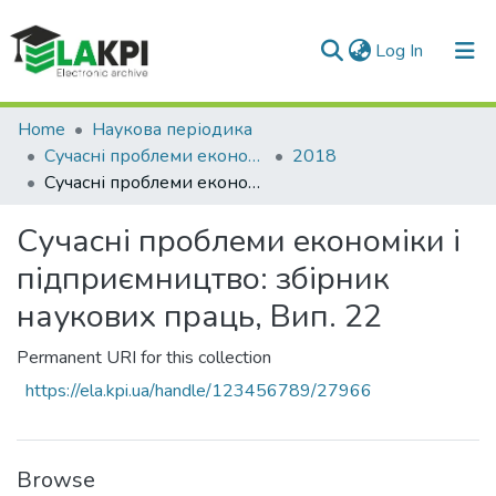
(current)
Log In
Communities & Collections
Home
Наукова періодика
Сучасні проблеми економіки і підприємництво
2018
All of DSpace
Сучасні проблеми економіки і підприємництво: збірник наукових праць, Вип. 22
Statistics
Сучасні проблеми економіки і
підприємництво: збірник
наукових праць, Вип. 22
Permanent URI for this collection
https://ela.kpi.ua/handle/123456789/27966
Browse