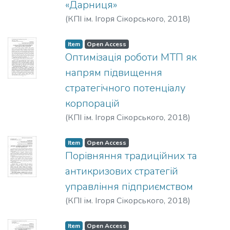
«Дарниця»
(
КПІ ім. Ігоря Сікорського
,
2018
)
Хринюк, О. С.
;
Крижня, В. О.
Item
Open Access
Оптимізація роботи МТП як
напрям підвищення
стратегічного потенціалу
корпорацій
(
КПІ ім. Ігоря Сікорського
,
2018
)
Романій, Ю. К.
Item
Open Access
Порівняння традиційних та
антикризових стратегій
управління підприємством
(
КПІ ім. Ігоря Сікорського
,
2018
)
Погребняк, А. Ю.
;
Медведєва, А. Д.
Item
Open Access