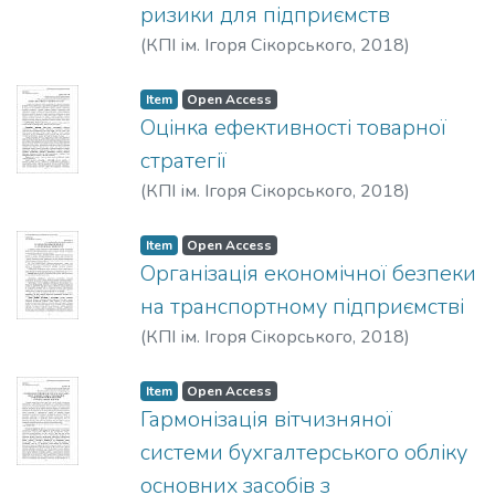
ризики для підприємств
(
КПІ ім. Ігоря Сікорського
,
2018
)
Кавтиш, О. П.
;
Сабадир, А. О.
Item
Open Access
Оцінка ефективності товарної
стратегії
(
КПІ ім. Ігоря Сікорського
,
2018
)
Державська, А. В.
Item
Open Access
Організація економічної безпеки
на транспортному підприємстві
(
КПІ ім. Ігоря Сікорського
,
2018
)
Данілова, Е. І.
Item
Open Access
Гармонізація вітчизняної
системи бухгалтерського обліку
основних засобів з