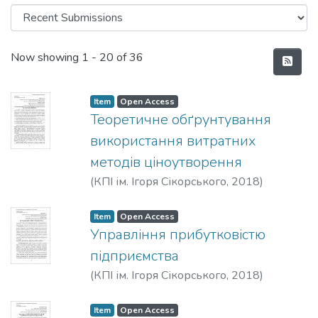
Recent Submissions
Now showing
1 - 20 of 36
Item
Open Access
Теоретичне обґрунтування
використання витратних
методів ціноутворення
(
КПІ ім. Ігоря Сікорського
,
2018
)
Шевчук, Н. А.
;
Тараненко, Д. Ю.
Item
Open Access
Управління прибутковістю
підприємства
(
КПІ ім. Ігоря Сікорського
,
2018
)
Підлісна, О. А.
;
Саліх, Х. М. А.
Item
Open Access