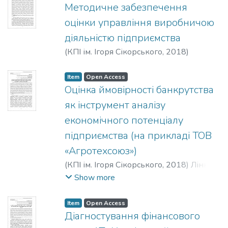
Методичне забезпечення
оцінки управління виробничою
діяльністю підприємства
(
КПІ ім. Ігоря Сікорського
,
2018
)
Мартиненко, В. П.
;
Гальчик, О. А.
Item
Open Access
Оцінка ймовірності банкрутства
як інструмент аналізу
економічного потенціалу
підприємства (на прикладі ТОВ
«Агротехcоюз»)
(
КПІ ім. Ігоря Сікорського
,
2018
)
Ліннік,
І. М.
;
Дергалюк, Б. В.
Show more
Item
Open Access
Діагностування фінансового