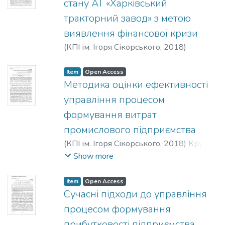
стану АТ «Харківський
тракторний завод» з метою
виявлення фінансової кризи
(
КПІ ім. Ігоря Сікорського
,
2018
)
Кузьмінська, Н. Л.
;
Личак, О. О.
Item
Open Access
Методика оцінки ефективності
управління процесом
формування витрат
промислового підприємства
(
КПІ ім. Ігоря Сікорського
,
2018
)
Круш,
П. В.
;
Пашков, С. І.
Show more
Item
Open Access
Сучасні підходи до управління
процесом формування
прибутковості підприємства