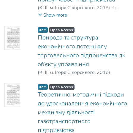
(
КПІ ім. Ігоря Сікорського
,
2018
)
Круш,
Н. П.
Show more
Item
Open Access
Природа та структура
економічного потенціалу
торговельного підприємства як
об’єкту управління
(
КПІ ім. Ігоря Сікорського
,
2018
)
Кавтиш, О. П.
;
Дергалюк, Б. В.
Item
Open Access
Теоретично-методичні підходи
до удосконалення економічного
механізму діяльності
газотранспортного
підприємства