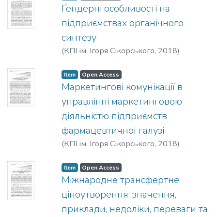
Ґендерні особливості на
підприємствах органічного
синтезу
(
КПІ ім. Ігоря Сікорського
,
2018
)
Підлісна, О. А.
;
Черненко, Д. В.
Item
Open Access
Маркетингові комунікації в
управлінні маркетинговою
діяльністю підприємств
фармацевтичної галузі
(
КПІ ім. Ігоря Сікорського
,
2018
)
Мартиненко, В. П.
;
Манько, І. В.
Item
Open Access
Міжнародне трансфертне
ціноутворення: значення,
приклади, недоліки, переваги та