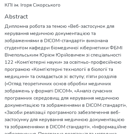
КПІ ім. Ігоря Сікорського
Abstract
Дипломна робота за темою «Веб-застосунок для
керування медичною документацією та
зображеннями в DICOM-стандарті» виконана
студентом кафедри біомедичної кібернетики ФБМІ
Вічепольським Юрієм Юрійовичем зі спеціальності
122 «Комп’ютерні науки» за освітньо-професійною
програмою «Комп’ютерні технології в біології та
медицині» та складається зі: вступу; п’яти розділів
(«Огляд теоретичних основ обробки медичних
зображень у форматі DICOM», «Аналіз сучасних
програмних середовищ для керування медичною
документацією та зображеннями в DICOM стандарті»,
«Засоби реалізації програмного забезпечення веб-
застосунку для керування медичною документацією
та зображеннями в DICOM стандарті», «Інформаційне
забезпечення. Програмна реалізація та методика