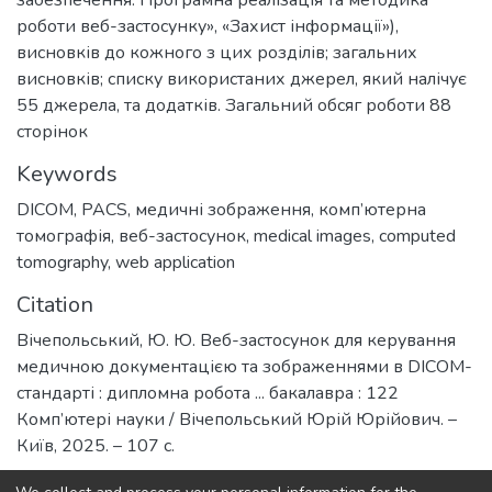
роботи веб-застосунку», «Захист інформації»),
висновків до кожного з цих розділів; загальних
висновків; списку використаних джерел, який налічує
55 джерела, та додатків. Загальний обсяг роботи 88
сторінок
Keywords
DICOM
,
PACS
,
медичні зображення
,
комп’ютерна
томографія
,
веб-застосунок
,
medical images
,
computed
tomography
,
web application
Citation
Вічепольський, Ю. Ю. Веб-застосунок для керування
медичною документацією та зображеннями в DICOM-
стандарті : дипломна робота ... бакалавра : 122
Комп’ютері науки / Вічепольський Юрій Юрійович. –
Київ, 2025. – 107 с.
URI