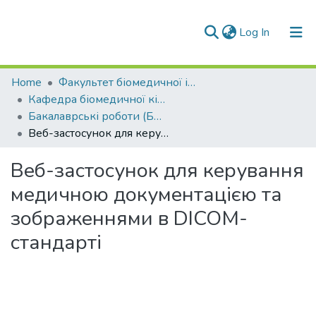
(current)
Log In
Communities & Collections
Home
Факультет біомедичної інженерії (ФБМІ)
Кафедра біомедичної кібернетики (БМК)
All of DSpace
Бакалаврські роботи (БМК)
Веб-застосунок для керування медичною документацією та зображеннями в DICOM-стандарті
Веб-застосунок для керування
медичною документацією та
зображеннями в DICOM-
стандарті