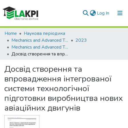
(current)
Log In
Communities & Collections
Home
Наукова періодика
Mechanics and Advanced Technologies
2023
All of DSpace
Mechanics and Advanced Technologies, Vol. 7, No. 1(97)
Досвід створення та впровадження інтегрованої системи технологічної підготовки виробництва нових авіаційних двигунів
Statistics
Досвід створення та
впровадження інтегрованої
системи технологічної
підготовки виробництва нових
авіаційних двигунів