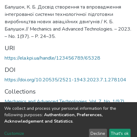
Балушок, К. Б. Досвід створення та впровадження
інтегрованої системи технологічної підготовки
виробництва нових авіаційних двигунів / К. Б.
Балушок // Mechanics and Advanced Technologies. – 2023.
– No. 1(97). – P. 24–35.
URI
https://ela.kpi.ua/handle/123456789/65328
DOI
https://doi.org/10.20535/2521-1943.2023.7.1.278104
Collections
Mechanics and Advanced Technologies, Vol. 7, No. 1(97)
We collect and process your personal information for the
following purposes:
Authentication, Preferences,
Full item page
Acknowledgement and Statistics
.
DSpace software
copyright © 2002-2026
LYRASIS
Customize
Decline
That's ok