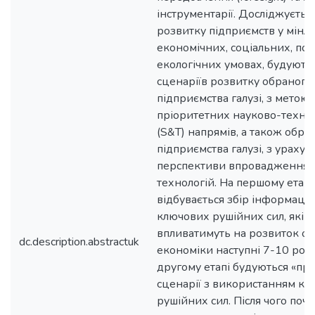
інструментарії. Досліджуєтьс
розвитку підприємств у мінл
економічних, соціальних, пол
екологічних умовах, будують
сценаріїв розвитку обраного
підприємства галузі, з метою
пріоритетних науково-техно
(S&T) напрямів, а також обра
підприємства галузі, з ураху
перспективи впровадження 
технологій. На першому етапі
відбувається збір інформації
ключових рушійних сил, які
впливатимуть на розвиток обр
dc.description.abstractuk
економіки наступні 7-10 рокі
другому етапі будуються «про
сценарії з використанням к
рушійних сил. Після чого почат