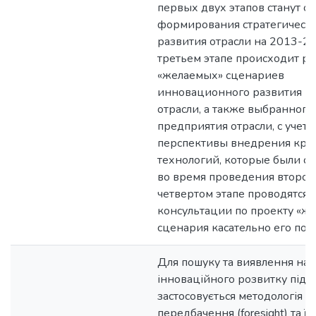
первых двух этапов станут о
формирования стратегическо
развития отрасли на 2013-20
третьем этапе происходит ра
«желаемых» сценариев
инновационного развития в
отрасли, а также выбранного
предприятия отрасли, с учето
перспективы внедрения кри
технологий, которые были 
во время проведения второго
четвертом этапе проводятся
консультации по проекту «ж
сценария касательно его пос
Для пошуку та виявлення нап
інноваційного розвитку підп
застосовується методологія
передбачення (foresight) та її