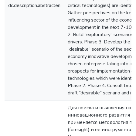
dc.description.abstracten
critical technologies) are identif
Gather perspectives on the key 
influencing sector of the econo
development in the next 7-10 y
2: Build “exploratory” scenarios
drivers. Phase 3: Develop the dr
“desirable” scenario of the secto
economy innovative developmen
chosen enterprise taking into ac
prospects for implementation of c
technologies which were identifi
Phase 2. Phase 4: Consult broad
draft “desirable” scenario and its
Для поиска и выявления нап
инновационного развития п
применяется методология п
(foresight) и ее инструментар