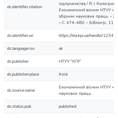
підприємства / Я. І. Кологриво
dc.identifier.citation
Економічний вісник НТУУ «КП
збірник наукових праць. – 20
– С. 474–480. – Бібліогр.: 11 н
dc.identifier.uri
https://ela.kpi.ua/handle/123
dc.language.iso
uk
dc.publisher
НТУУ "КПІ"
dc.publisher.place
Київ
Економічний вісник НТУУ «КП
dc.source.name
наукових праць
dc.status.pub
published