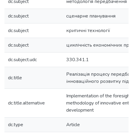
dc.subject
методологія передбачення
dc.subject
сценарне планування
dc.subject
критичні технології
dc.subject
циклічність економічних про
dc.subject.udc
330.341.1
Реалізація процесу передба
dc.title
інноваційного розвитку підп
Implementation of the foresight
dc.title.alternative
methodology of innovative enter
development
dc.type
Article