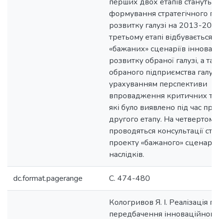
перших двох етапів стануть 
формування стратегічного пл
розвитку галузі на 2013-2020
третьому етапі відбувається 
«бажаних» сценаріїв інновац
розвитку обраної галузі, а та
обраного підприємства галузі,
урахуванням перспективи
впровадження критичних тех
які було виявлено під час пр
другого етапу. На четвертому
проводяться консультації сто
проекту «бажаного» сценарі
наслідків.
dc.format.pagerange
С. 474-480
Кологривов Я. І. Реалізація п
передбачення інноваційного