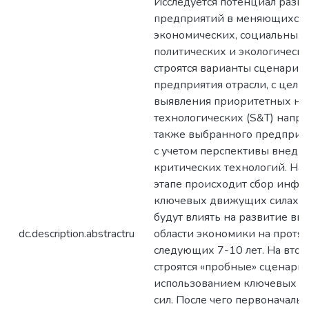
Исследуется потенциал разв
предприятий в меняющихся
экономических, социальных,
политических и экологически
строятся варианты сценарие
предприятия отрасли, с цель
выявления приоритетных на
технологических (S&T) напра
также выбранного предприят
с учетом перспективы внедр
критических технологий. На
этапе происходит сбор инфо
ключевых движущих силах, 
будут влиять на развитие в
dc.description.abstractru
области экономики на протя
следующих 7-10 лет. На втор
строятся «пробные» сценарии
использованием ключевых 
сил. После чего первоначаль