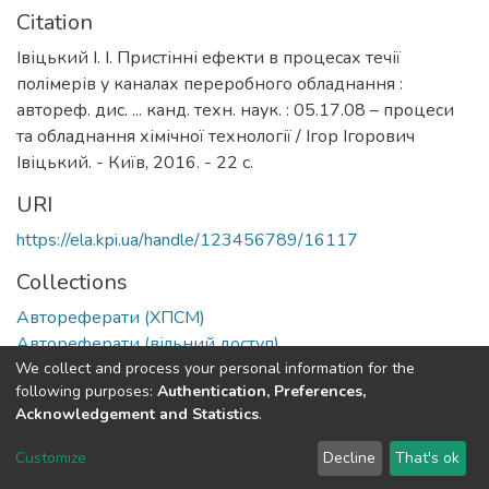
Citation
Івіцький І. І. Пристінні ефекти в процесах течії
полімерів у каналах переробного обладнання :
автореф. дис. ... канд. техн. наук. : 05.17.08 – процеси
та обладнання хімічної технології / Ігор Ігорович
Івіцький. - Київ, 2016. - 22 с.
URI
https://ela.kpi.ua/handle/123456789/16117
Collections
Автореферати (ХПСМ)
Автореферати (вільний доступ)
We collect and process your personal information for the
following purposes:
Authentication, Preferences,
Full item page
Acknowledgement and Statistics
.
DSpace software
copyright © 2002-2026
LYRASIS
Customize
Decline
That's ok
Cookie settings
Send Feedback