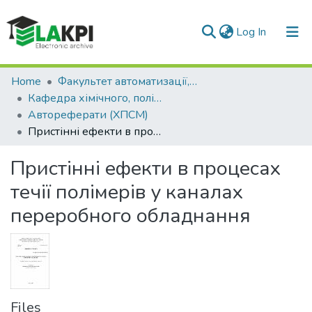
(current)
Log In
Communities & Collections
Home
Факультет автоматизації, промислової інженерії та екології (ФАПІЕ)
Кафедра хімічного, полімерного та силікатного машинобудування (ХПСМ)
All of DSpace
Автореферати (ХПСМ)
Пристінні ефекти в процесах течії полімерів у каналах переробного обладнання
Statistics
Пристінні ефекти в процесах
течії полімерів у каналах
переробного обладнання
Files