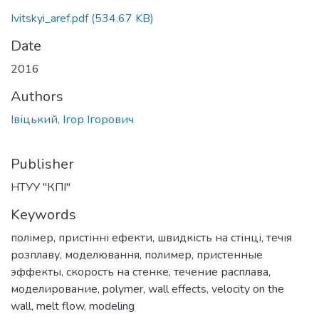
Ivitskyi_aref.pdf
(534.67 KB)
Date
2016
Authors
Івіцький, Ігор Ігорович
Publisher
НТУУ "КПІ"
Keywords
полімер
,
пристінні ефекти
,
швидкість на стінці
,
течія
розплаву
,
моделювання
,
полимер
,
пристенные
эффекты
,
скорость на стенке
,
течение расплава
,
моделирование
,
polymer
,
wall effects
,
velocity on the
wall
,
melt flow
,
modeling