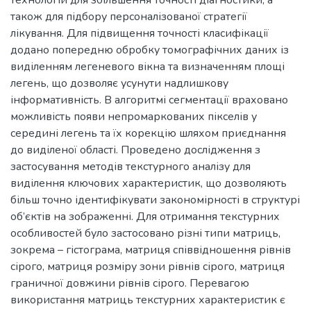
технологій для збільшення точності діагностики, а
також для підбору персоналізованої стратегії
лікування. Для підвищення точності класифікації
додано попередню обробку томографічних даних із
виділенням легеневого вікна та визначенням площі
легень, що дозволяє усунути надлишкову
інформативність. В алгоритмі сегментації враховано
можливість появи непромаркованих пікселів у
середині легень та їх корекцію шляхом приєднання
до виділеної області. Проведено дослідження з
застосування методів текстурного аналізу для
виділення ключових характеристик, що дозволяють
більш точно ідентифікувати закономірності в структурі
об’єктів на зображенні. Для отримання текстурних
особливостей було застосовано різні типи матриць,
зокрема – гістограма, матриця співвідношення рівнів
сірого, матриця розміру зони рівнів сірого, матриця
граничної довжини рівнів сірого. Перевагою
використання матриць текстурних характеристик є