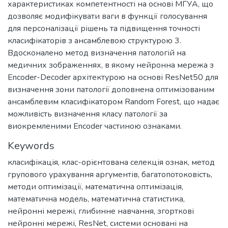
характеристиках компетентності на основі МГУА, що
дозволяє модифікувати ваги в функції голосування
для персоналізації рішень та підвищення точності
класифікаторів з ансамблевою структурою 3.
Вдосконалено метод визначення патологій на
медичних зображеннях, в якому нейронна мережа з
Encoder-Decoder архітектурою на основі ResNet50 для
визначення зони патології доповнена оптимізованим
ансамблевим класифікатором Random Forest, що надає
можливість визначення класу патології за
виокремленими Encoder частиною ознаками.
Keywords
класифікація
,
клас-орієнтована селекція ознак
,
метод
групового урахування аргументів
,
багатопотоковість
,
методи оптимізації
,
математична оптимізація
,
математична модель
,
математична статистика
,
нейронні мережі
,
глибинне навчання
,
згорткові
нейронні мережі
,
ResNet
,
системи основані на