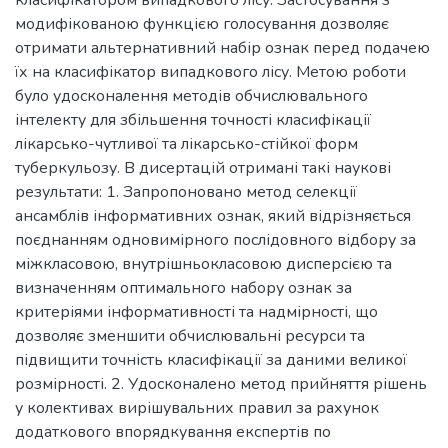
класифікатором випадкового лісу. Застосування з
модифікованою функцією голосування дозволяє
отримати альтернативний набір ознак перед подачею
їх на класифікатор випадкового лісу. Метою роботи
було удосконалення методів обчислювального
інтелекту для збільшення точності класифікації
лікарсько-чутливої та лікарсько-стійкої форм
туберкульозу. В дисертацій отримані такі наукові
результати: 1. Запропоновано метод селекції
ансамблів інформативних ознак, який відрізняється
поєднанням одновимірного послідовного відбору за
міжкласовою, внутрішньокласовою дисперсією та
визначенням оптимального набору ознак за
критеріями інформативності та надмірності, що
дозволяє зменшити обчислювальні ресурси та
підвищити точність класифікації за даними великої
розмірності. 2. Удосконалено метод прийняття рішень
у колективах вирішувальних правил за рахунок
додаткового впорядкування експертів по