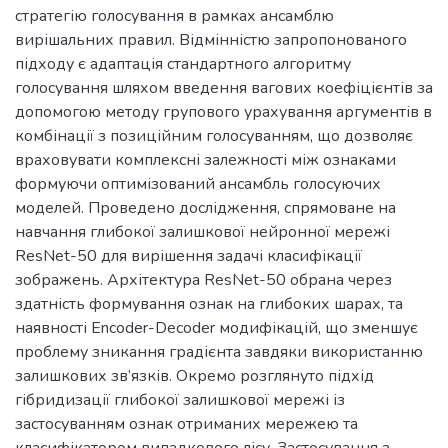
стратегію голосування в рамках ансамблю
вирішальних правил. Відмінністю запропонованого
підходу є адаптація стандартного алгоритму
голосування шляхом введення вагових коефіцієнтів за
допомогою методу групового урахування аргументів в
комбінації з позиційним голосуванням, що дозволяє
враховувати комплексні залежності між ознаками
формуючи оптимізований ансамбль голосуючих
моделей. Проведено дослідження, спрямоване на
навчання глибокої залишкової нейронної мережі
ResNet-50 для вирішення задачі класифікації
зображень. Архітектура ResNet-50 обрана через
здатність формування ознак на глибоких шарах, та
наявності Encoder-Decoder модифікацій, що зменшує
проблему зникання градієнта завдяки використанню
залишкових зв’язків. Окремо розглянуто підхід
гібридизації глибокої залишкової мережі із
застосуванням ознак отриманих мережею та