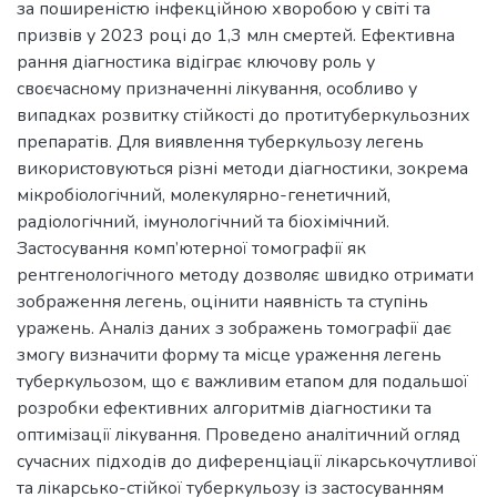
за поширеністю інфекційною хворобою у світі та
призвів у 2023 році до 1,3 млн смертей. Ефективна
рання діагностика відіграє ключову роль у
своєчасному призначенні лікування, особливо у
випадках розвитку стійкості до протитуберкульозних
препаратів. Для виявлення туберкульозу легень
використовуються різні методи діагностики, зокрема
мікробіологічний, молекулярно-генетичний,
радіологічний, імунологічний та біохімічний.
Застосування комп’ютерної томографії як
рентгенологічного методу дозволяє швидко отримати
зображення легень, оцінити наявність та ступінь
уражень. Аналіз даних з зображень томографії дає
змогу визначити форму та місце ураження легень
туберкульозом, що є важливим етапом для подальшої
розробки ефективних алгоритмів діагностики та
оптимізації лікування. Проведено аналітичний огляд
сучасних підходів до диференціації лікарськочутливої
та лікарсько-стійкої туберкульозу із застосуванням