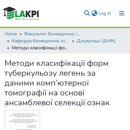
(current)
Log In
Communities & Collections
Home
Факультет біомедичної інженерії (ФБМІ)
Кафедра біомедичної кібернетики (БМК)
Дисертації (БМК)
All of DSpace
Методи класифікації форм туберкульозу легень за даними комп’ютерної томографії на основі ансамблевої селекції ознак
Statistics
Методи класифікації форм
туберкульозу легень за
даними комп’ютерної
томографії на основі
ансамблевої селекції ознак