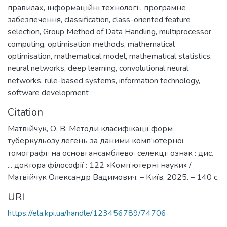
правилах
,
інформаційні технології
,
програмне
забезпечення
,
classification
,
class-oriented feature
selection
,
Group Method of Data Handling
,
multiprocessor
computing
,
optimisation methods
,
mathematical
optimisation
,
mathematical model
,
mathematical statistics
,
neural networks
,
deep learning
,
convolutional neural
networks
,
rule-based systems
,
information technology
,
software development
Citation
Матвійчук, О. В. Методи класифікації форм
туберкульозу легень за даними комп’ютерної
томографії на основі ансамблевої селекції ознак : дис.
... доктора філософії : 122 «Комп’ютерні науки» /
Матвійчук Олександр Вадимович. – Київ, 2025. – 140 с.
URI
https://ela.kpi.ua/handle/123456789/74706