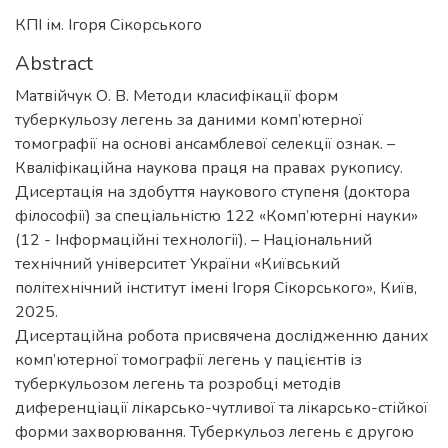
КПІ ім. Ігоря Сікорського
Abstract
Матвійчук О. В. Методи класифікації форм
туберкульозу легень за даними комп’ютерної
томографії на основі ансамблевої селекції ознак. –
Кваліфікаційна наукова праця на правах рукопису.
Дисертація на здобуття наукового ступеня (доктора
філософії) за спеціальністю 122 «Комп’ютерні науки»
(12 - Інформаційні технології). – Національний
технічний університет України «Київський
політехнічний інститут імені Ігоря Сікорського», Київ,
2025.
Дисертаційна робота присвячена дослідженню даних
комп’ютерної томографії легень у пацієнтів із
туберкульозом легень та розробці методів
диференціації лікарсько-чутливої та лікарсько-стійкої
форми захворювання. Туберкульоз легень є другою