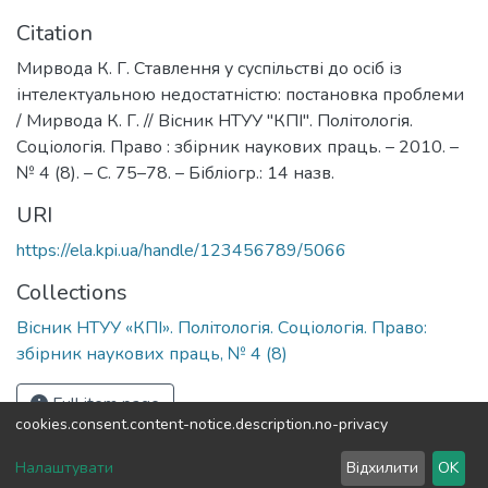
Citation
Мирвода К. Г. Ставлення у суспільстві до осіб із
інтелектуальною недостатністю: постановка проблеми
/ Мирвода К. Г. // Вісник НТУУ "КПІ". Політологія.
Соціологія. Право : збірник наукових праць. – 2010. –
№ 4 (8). – С. 75–78. – Бібліогр.: 14 назв.
URI
https://ela.kpi.ua/handle/123456789/5066
Collections
Вісник НТУУ «КПІ». Політологія. Соціологія. Право:
збірник наукових праць, № 4 (8)
Full item page
cookies.consent.content-notice.description.no-privacy
DSpace software
copyright © 2002-2026
LYRASIS
Налаштувати
Відхилити
OK
Cookie settings
Send Feedback