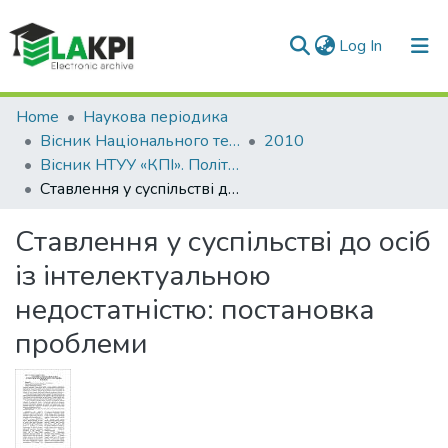
(current)
Log In
Communities & Collections
Home
Наукова періодика
Вісник Національного технічного університету України «Київський політехнічний інститут». Політологія. Соціологія. Право
2010
All of DSpace
Вісник НТУУ «КПІ». Політологія. Соціологія. Право: збірник наукових праць, № 4 (8)
Ставлення у суспільстві до осіб із інтелектуальною недостатністю: постановка проблеми
Statistics
Ставлення у суспільстві до осіб
із інтелектуальною
недостатністю: постановка
проблеми