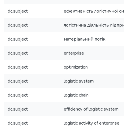
dc.subject
ефективність логістичної сис
dc.subject
логістична діяльність підпри
dc.subject
матеріальний потік
dc.subject
enterprise
dc.subject
optimization
dc.subject
logistic system
dc.subject
logistic chain
dc.subject
efficiency of logistic system
dc.subject
logistic activity of enterprise