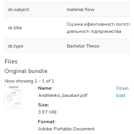
dc.subject
material flow
Оцінка ефективності логістич
dc.title
діяльності підприємства
dc.type
Bachelor Thesis
Files
Original bundle
Now showing
1 - 1 of 1
Name:
Down
Andriienko_bacalavr.pdf
load
Size:
3.97 MB
Format:
Adobe Portable Document