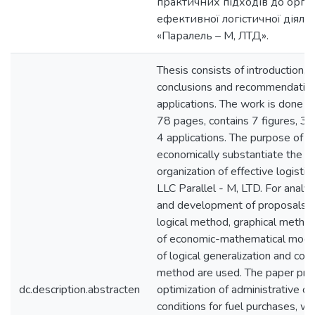
практичних підходів до орган
ефективної логістичної діяль
«Паралель – М, ЛТД».
Thesis consists of introduction, 
conclusions and recommendation
applications. The work is done i
78 pages, contains 7 figures, 32
4 applications. The purpose of t
economically substantiate the di
organization of effective logistic 
LLC Parallel - M, LTD. For analyt
and development of proposals i
logical method, graphical metho
of economic-mathematical mode
of logical generalization and co
method are used. The paper pr
dc.description.abstracten
optimization of administrative co
conditions for fuel purchases, wh