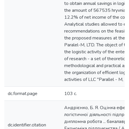
to obtain annual savings in logist
the amount of 567535 hryvnias, 
12.2% of net income of the com
Analytical studies allowed to el
recommendations on the feasibili
the proposed measures at the e
Paralel-M, LTD. The object of th
the logistic activity of the enter
of research - a set of theoretical
methodological and practical ap
the organization of efficient logis
activities of LLC "Parallel - M, L
dc.format.page
103 с.
Андрієнко, Б. Я. Оцінка ефек
логістичної діяльності підприє
дипломна робота ... бакалавра
dc.identifier.citation
Економіка підприємства / Ан