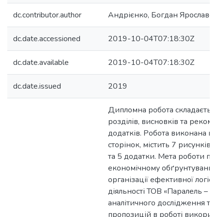
dc.contributor.author
Андрієнко, Богдан Ярославо
dc.date.accessioned
2019-10-04T07:18:30Z
dc.date.available
2019-10-04T07:18:30Z
dc.date.issued
2019
Дипломна робота складається 
розділів, висновків та реком
додатків. Робота виконана в 
сторінок, містить 7 рисунків, 
та 5 додатки. Мета роботи по
економічному обґрунтуванні
організації ефективної логіст
діяльності ТОВ «Паралель – М
аналітичного дослідження та
пропозицій в роботі викорис