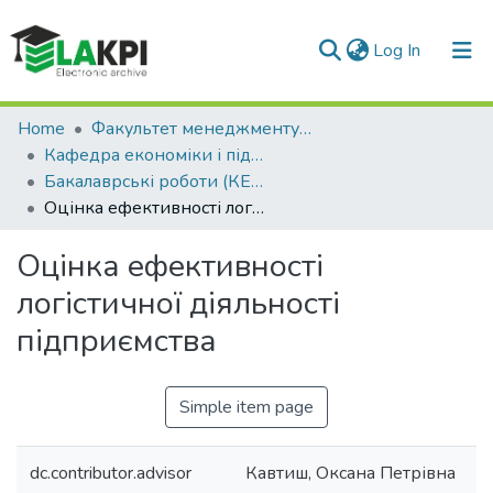
(current)
Log In
Communities & Collections
Home
Факультет менеджменту та маркетингу (ФММ)
Кафедра економіки і підприємництва (КЕП)
All of DSpace
Бакалаврські роботи (КЕП)
Оцінка ефективності логістичної діяльності підприємства
Statistics
Оцінка ефективності
логістичної діяльності
підприємства
Simple item page
dc.contributor.advisor
Кавтиш, Оксана Петрівна