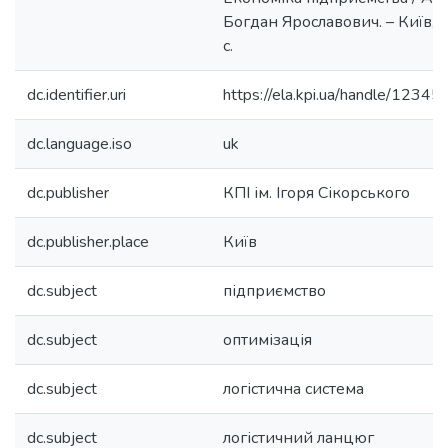
Богдан Ярославович. – Київ, 
с.
dc.identifier.uri
https://ela.kpi.ua/handle/123
dc.language.iso
uk
dc.publisher
КПІ ім. Ігоря Сікорського
dc.publisher.place
Київ
dc.subject
підприємство
dc.subject
оптимізація
dc.subject
логістична система
dc.subject
логістичний ланцюг