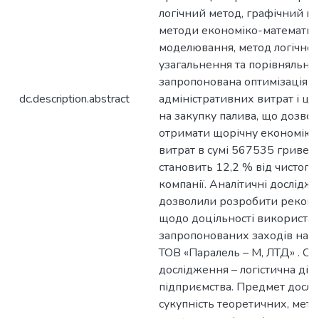
логічний метод, графічний ме
методи економіко-математи
моделювання, метод логічног
узагальнення та порівняльний
запропонована оптимізація
dc.description.abstract
адміністративних витрат і ці
на закупку палива, що дозво
отримати щорічну економію 
витрат в сумі 567535 гривен
становить 12,2 % від чистого
компанії. Аналітичні дослідж
дозволили розробити рекоме
щодо доцільності використа
запропонованих заходів на п
ТОВ «Паралель – М, ЛТД» . Об
дослідження – логістична дія
підприємства. Предмет дослі
сукупність теоретичних, мето