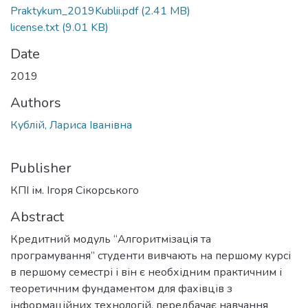
Praktykum_2019Kublii.pdf
(2.41 MB)
license.txt
(9.01 KB)
Date
2019
Authors
Кублій, Лариса Іванівна
Publisher
КПІ ім. Ігоря Сікорського
Abstract
Кредитний модуль “Алгоритмізація та
програмування” студенти вивчають на першому курсі
в першому семестрі і він є необхідним практичним і
теоретичним фундаментом для фахівців з
інформаційних технологій, передбачає навчання