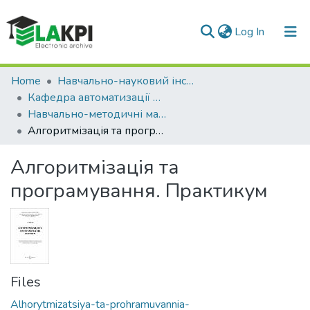
(current)
Log In
Communities & Collections
Home
Навчально-науковий інститут атомної та теплової енергетики (НН ІАТЕ)
Кафедра автоматизації проектування енергетичних процесів і систем (АПЕПС)
All of DSpace
Навчально-методичні матеріали (АПЕПС)
Алгоритмізація та програмування. Практикум
Statistics
Алгоритмізація та
програмування. Практикум
Files
Alhorytmizatsiya-ta-prohramuvannia-