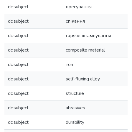
dc.subject
пресування
dc.subject
спікання
dc.subject
гаряче штампування
dc.subject
composite material
dc.subject
iron
dc.subject
self-fluxing alloy
dc.subject
structure
dc.subject
abrasives
dc.subject
durability