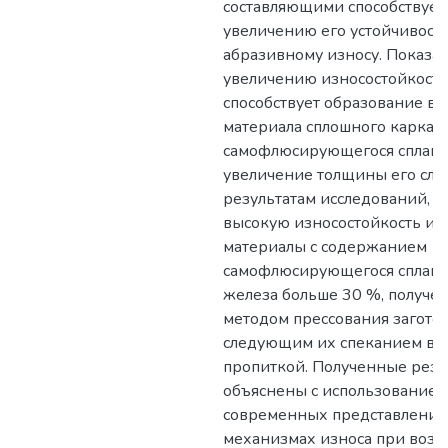
составляющими способствует
увеличению его устойчивости
абразивному износу. Показан
увеличению износостойкост
способствует образование в 
материала сплошного каркаса
самофлюсирующегося сплава
увеличение толщины его слоя
результатам исследований, н
высокую износостойкость и
материалы с содержанием
самофлюсирующегося сплава
железа больше 30 %, получе
методом прессования заготов
следующим их спеканием в в
пропиткой. Полученные резу
объяснены с использованием
современных представлений
механизмах износа при возд