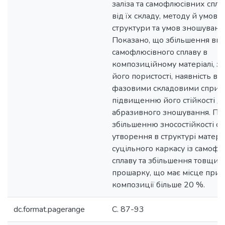
заліза та самофлюсівних спла
від їх складу, методу й умов 
структури та умов зношуванн
Показано, що збільшення вмі
самофлюсівного сплаву в
композиційному матеріалі, 
його пористості, наявність вз
фазовими складовими сприя
підвищенню його стійкості д
абразивного зношування. По
збільшенню зносостійкості с
утворення в структурі матері
суцільного каркасу із самофл
сплаву та збільшення товщин
прошарку, що має місце при в
композиції більше 20 %.
dc.format.pagerange
С. 87-93