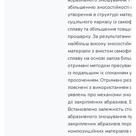
абразивного зношування. По
збільшенню зносостійкості с
утворення в структурі матері
суцільного каркасу із самофл
сплаву та збільшення товщин
прошарку. За результатами д
найбільш високу зносостійкіс
матеріали з вмістом самофлю
сплаву на основі заліза більш
отримані методом пресування
із подальшим їх спіканням у в
просоченням. Отримані резу
пояснені з використанням су
уявлень про механізми знош
дії закріплених абразивів. В
Встановлено залежність стійк
абразивного зношування при 
закріплених абразивів поро
композиційних матеріалів на