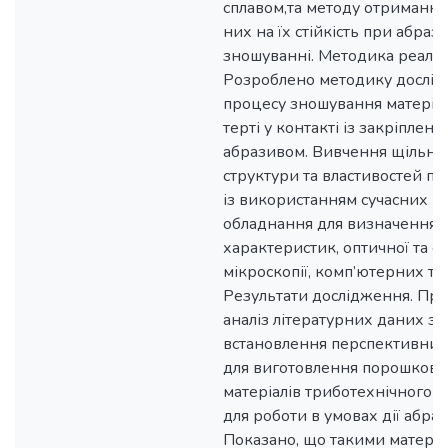
сплавом,та методу отримання 
них на їх стійкість при абра
зношуванні. Методика реаліза
Розроблено методику дослі
процесу зношування матеріал
терті у контакті із закріплени
абразивом. Вивчення щільнос
структури та властивостей п
із використанням сучасних м
обладнання для визначення 
характеристик, оптичної та е
мікроскопії, комп’ютерних те
Результати дослідження. Пр
аналіз літературних даних з
встановлення перспективних 
для виготовлення порошков
матеріалів триботехнічного 
для роботи в умовах дії абраз
Показано, що такими матері