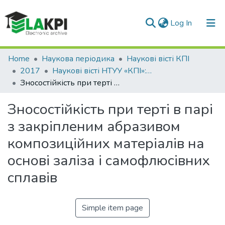
(current)
Log In
Communities & Collections
Home
Наукова періодика
Наукові вісті КПІ
2017
Наукові вісті НТУУ «КПІ»: міжнародний науково-технічний журнал, № 1(111)
All of DSpace
Зносостійкість при терті в парі з закріпленим абразивом композиційних матеріалів на основі заліза і самофлюсівних сплавів
Statistics
Зносостійкість при терті в парі
з закріпленим абразивом
композиційних матеріалів на
основі заліза і самофлюсівних
сплавів
Simple item page