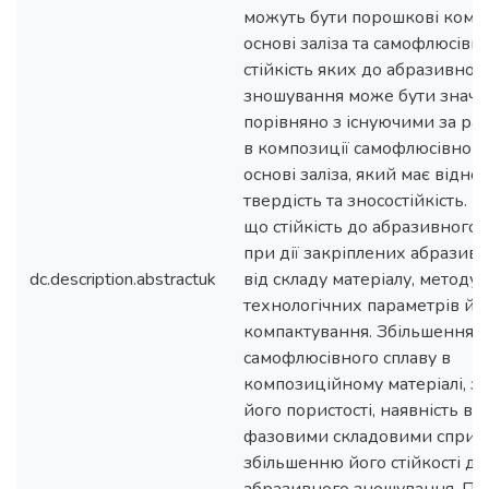
можуть бути порошкові компо
основі заліза та самофлюсівни
стійкість яких до абразивног
зношування може бути значн
порівняно з існуючими за рах
в композиції самофлюсівного
основі заліза, який має відно
твердість та зносостійкість. 
що стійкість до абразивного
при дії закріплених абразиві
dc.description.abstractuk
від складу матеріалу, методу 
технологічних параметрів йо
компактування. Збільшення в
самофлюсівного сплаву в
композиційному матеріалі, 
його пористості, наявність вз
фазовими складовими сприя
збільшенню його стійкості до