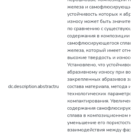
железа и самофлюсирующихс
устойчивость которых к абр
износу может быть значител
по сравнению с существующи
содержания в композиции
самофлюсирующегося сплава
железа, который имеет отно
высокие твердость и износос
Установлено, что устойчивост
абразивному износу при воз
закрепленных абразивов зав
dc.description.abstractru
состава материала, метода и
технологических параметров
компактирования. Увеличен
содержания самофлюсирующ
сплава в композиционном ма
уменьшение его пористости,
взаимодействия между фаз