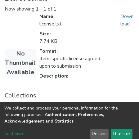
Now showing
1 - 1 of 1
Name:
Down
license.txt
load
Size:
7.74 KB
Format:
No
Item-specific license agreed
Thumbnail
upon to submission
Available
Description:
Collections
Наукові вісті НТУУ «КПІ»: міжнародний науково-
We collect and process your personal information for the
технічний журнал, № 1(111)
following purposes:
Authentication, Preferences,
Acknowledgement and Statistics
.
DSpace software
copyright © 2002-2026
LYRASIS
Customize
Decline
That's ok
Cookie settings
Send Feedback