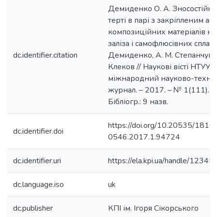
Демиденко О. А. Зносостійкі
терті в парі з закріпленим а
композиційних матеріалів на
заліза і самофлюсівних сплавів
dc.identifier.citation
Демиденко, А. М. Степанчук, 
Клеков // Наукові вісті НТУУ «
міжнародний науково-техні
журнал. – 2017. – № 1(111). – 
Бібліогр.: 9 назв.
https://doi.org/10.20535/1810
dc.identifier.doi
0546.2017.1.94724
dc.identifier.uri
https://ela.kpi.ua/handle/123
dc.language.iso
uk
dc.publisher
КПІ ім. Ігоря Сікорського