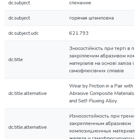
dc.subject
спекание
dc.subject
горячая штамповка
dc.subject.udc
621.793
Зносостійкість при терті в пар
закріпленим абразивом ком
dc.title
матеріалів на основі заліза і
самофлюсівних сплавів
Wear by Friction in a Pair with F
dc.title.alternative
Abrasive Composite Materials B
and Self-Fluxing Alloy
Износостойкость при трении 
закрепленным абразивом
dc.title.alternative
композиционных материалов
железа и самофлюсирующихс