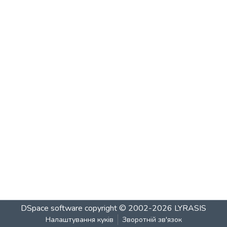
DSpace software
copyright © 2002-2026
LYRASIS
Налаштування куків
Зворотній зв'язок