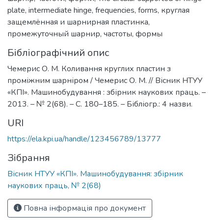
plate
,
intermediate hinge
,
frequencies
,
forms
,
круглая
защемлённая и шарнирная пластинка
,
промежуточный шарнир
,
частоты
,
формы
Бібліографічний опис
Чемерис О. М. Коливання круглих пластин з
проміжним шарніром / Чемерис О. М. // Вісник НТУУ
«КПІ». Машинобудування : збірник наукових праць. –
2013. – № 2(68). – С. 180–185. – Бібліогр.: 4 назви.
URI
https://ela.kpi.ua/handle/123456789/13777
Зібрання
Вісник НТУУ «КПІ». Машинобудування: збірник
наукових праць, № 2(68)
Повна інформація про документ