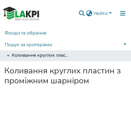
Увійти
Фонди та зібрання
Головна
Наукова періодика
Вісник НТУУ «КПІ». Машинобудування
2013
Пошук за критеріями
Вісник НТУУ «КПІ». Машинобудування: збірник наукових праць, № 2(68)
Коливання круглих пластин з проміжним шарніром
Статистика
Коливання круглих пластин з
проміжним шарніром