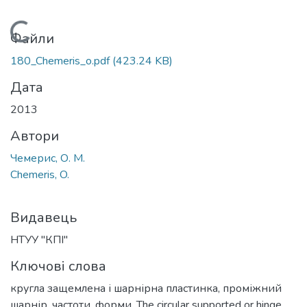
Вантажиться...
Файли
180_Chemeris_o.pdf
(423.24 KB)
Дата
2013
Автори
Чемерис, О. М.
Chemeris, O.
Видавець
НТУУ "КПІ"
Ключові слова
кругла защемлена і шарнірна пластинка
,
проміжний
шарнір
,
частоти
,
форми
,
The circular supported or hinge