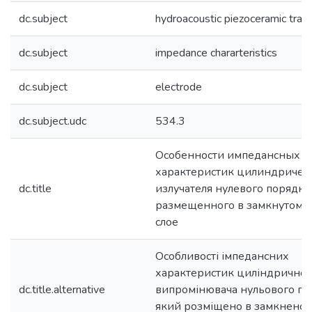
dc.subject
hydroacoustic piezoceramic tran
dc.subject
impedance chararteristics
dc.subject
electrode
dc.subject.udc
534.3
Особенности импедансных
характеристик цилиндричес
dc.title
излучателя нулевого порядка,
размещенного в замкнутом 
слое
Особливості імпедансних
характеристик циліндричног
dc.title.alternative
випромінювача нульового по
який розміщено в замкнено