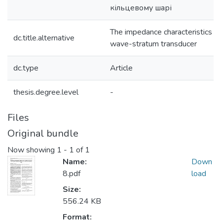
кільцевому шaрі
The impedance characteristics 
dc.title.alternative
wave-stratum transducer
dc.type
Article
thesis.degree.level
-
Files
Original bundle
Now showing
1 - 1 of 1
Name:
Down
8.pdf
load
Size:
556.24 KB
Format: