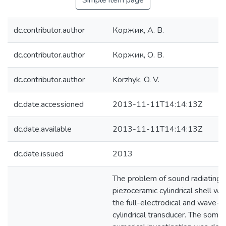
Simple item page
dc.contributor.author
Коржик, А. В.
dc.contributor.author
Коржик, О. В.
dc.contributor.author
Korzhyk, O. V.
dc.date.accessioned
2013-11-11T14:14:13Z
dc.date.available
2013-11-11T14:14:13Z
dc.date.issued
2013
The problem of sound radiating 
piezoceramic cylindrical shell wa
the full-electrodical and wave-s
cylindrical transducer. The some 