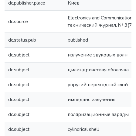
dc.publisher.place
Киев
Electronics and Communications
dc.source
технический журнал, № 3(74
dc.status.pub
published
dc.subject
излучение звуковых волн
dc.subject
цилиндрическая оболочка
dc.subject
упругий переходной слой
dc.subject
импеданс излучения
dc.subject
поляризационные заряды
dc.subject
cylindrical shell