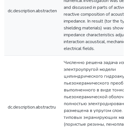
numerical investigation was det
and discussed in parts of active 
dc.description.abstracten
reactive composition of acoustic
impedance. In result (tor the typi
shielding materials) was showed
impedance characteristics adjus
interaction acoustical, mechanics
electrical fields.
Численно решена задача изл
электроупругой модели
цилиндрического гидроакуст
пьезокерамического преобра
выполненного в виде тонкой
пьезокерамической оболочки
полностью электродирована 
dc.description.abstractru
размещена в упругом слое. 
типовых экранирующих мат
(пористые резины, пенопласт