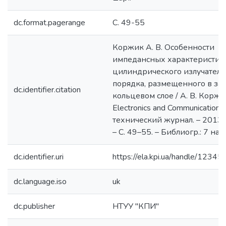
dc.format.pagerange
С. 49-55
Коржик А. В. Особенности
импедансных характеристик
цилиндрического излучателя
порядка, размещенного в за
dc.identifier.citation
кольцевом слое / А. В. Коржик
Electronics and Communications
технический журнал. – 2013. 
– С. 49–55. – Библиогр.: 7 назв
dc.identifier.uri
https://ela.kpi.ua/handle/123
dc.language.iso
uk
dc.publisher
НТУУ "КПИ"