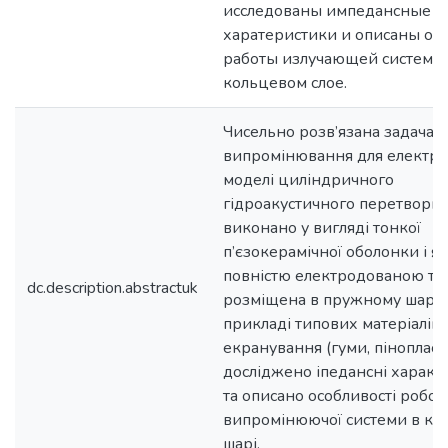
исследованы импедансные
харатеристики и описаны ос
работы излучающей системы
кольцевом слое.
Чисельно розв’язана задача
випромінювання для електр
моделі циліндричного
гідроакустичного перетворюв
виконано у вигляді тонкої
п’єзокерамічної оболонки і як
повністю електродованою та
dc.description.abstractuk
розміщена в пружному шарі.
прикладі типових матеріалів
екранування (гуми, пінопласт
досліджено іпедансні характ
та описано особливості робот
випромінюючої системи в кі
шарі.