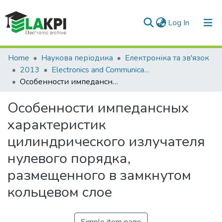
(current)
Log In
Communities & Collections
Home
Наукова періодика
Електроніка та зв'язок
2013
Electronics and Communications: научно-технический журнал, № 3(74)
All of DSpace
Особенности импедансных характеристик цилиндрического излучателя нулевого порядка, размещенного в замкнутом кольцевом слое
Statistics
Особенности импедансных
характеристик
цилиндрического излучателя
нулевого порядка,
размещенного в замкнутом
кольцевом слое