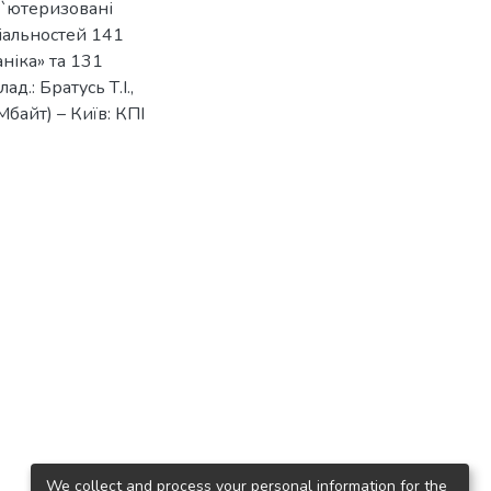
п`ютеризовані
іальностей 141
ніка» та 131
д.: Братусь Т.І.,
Мбайт) – Київ: КПІ
We collect and process your personal information for the