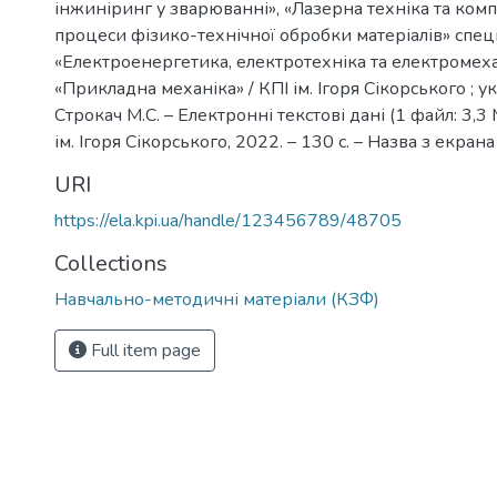
інжиніринг у зварюванні», «Лазерна техніка та ком
процеси фізико-технічної обробки матеріалів» спец
«Електроенергетика, електротехніка та електромеха
«Прикладна механіка» / КПІ ім. Ігоря Сікорського ; укла
Строкач М.С. – Електронні текстові дані (1 файл: 3,3 
ім. Ігоря Сікорського, 2022. – 130 с. – Назва з екрана
URI
https://ela.kpi.ua/handle/123456789/48705
Collections
Навчально-методичні матеріали (КЗФ)
Full item page