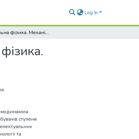
Log In
Загальна фізика. Механіка. Молекулярна фізика. Термодинаміка
фізика.
ка
ермодинаміка
бувачів ступеня
нтелектуальних
ології та