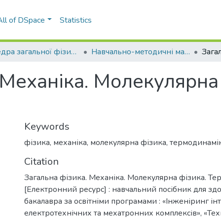
All of DSpace
Statistics
Кафедра загальної фізики (КЗФ)
Навчально-методичні матеріали (КЗФ)
 Механіка. Молекулярна 
Keywords
фізика
,
механіка
,
молекулярна фізика
,
термодинамі
Citation
Загальна фізика. Механіка. Молекулярна фізика. Т
[Електронний ресурс] : навчальний посібник для здо
бакалавра за освітніми програмами : «Інженіринг і
електротехнічних та мехатронних комплексів», «Техн