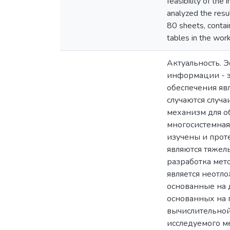
feasibility of the
analyzed the resu
80 sheets, contain
tables in the work
Актуальность. 
информации - э
обеспечения яв
случаются случ
механизм для об
многосистемная
изучены и прот
являются тяжел
разработка мет
является неотло
основанные на 
основанных на 
вычислительной
исследуемого м