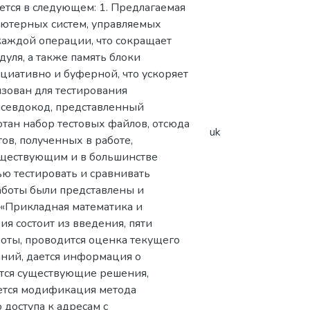
ется в следующем: 1. Предлагаемая
ютерных систем, управляемых
каждой операции, что сокращает
уля, а также память блоки
циативно и буферной, что ускоряет
изован для тестирования
 псевдокод, представленный
отан набор тестовых файлов, отсюда
uk
ов, полученных в работе,
существующим и в большинстве
ью тестировать и сравнивать
аботы были представлены и
«Прикладная математика и
я состоит из введения, пяти
оты, проводится оценка текущего
аний, дается информация о
ются существующие решения,
ается модификация метода
 доступа к адресам с