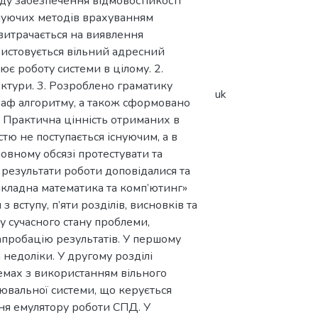
ду забезпечення відмовостійкості
снуючих методів врахуванням
витрачається на виявлення
ристовується вільний адресний
є роботу системи в цілому. 2.
ектури. 3. Розроблено граматику
uk
граф алгоритму, а також сформовано
. Практична цінність отриманих в
тю не поступається існуючим, а в
овному обсязі протестувати та
 результати роботи доповідалися та
икладна математика та комп’ютинг»
 вступу, п’яти розділів, висновків та
у сучасного стану проблеми,
апробацію результатів. У першому
а недоліки. У другому розділі
емах з використанням вільного
ювальної системи, що керується
ння емулятору роботи СПД. У