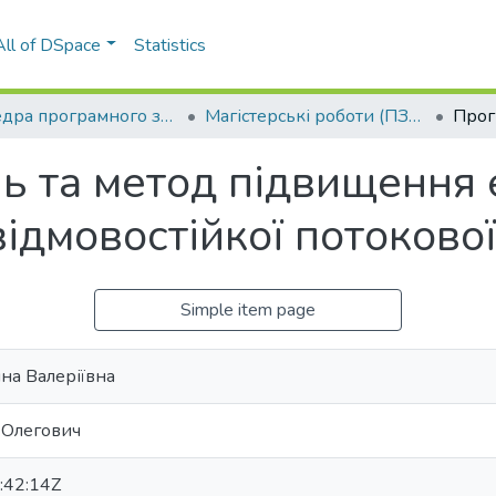
All of DSpace
Statistics
Кафедра програмного забезпечення комп’ютерних систем (ПЗКС)
Магістерські роботи (ПЗКС)
ь та метод підвищення 
ідмовостійкої потоково
Simple item page
на Валеріївна
 Олегович
:42:14Z