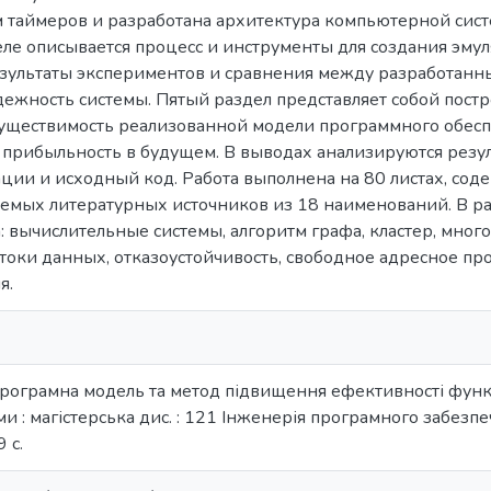
 таймеров и разработана архитектура компьютерной сист
еле описывается процесс и инструменты для создания эмул
зультаты экспериментов и сравнения между разработан
дежность системы. Пятый раздел представляет собой пост
уществимость реализованной модели программного обесп
прибыльность в будущем. В выводах анализируются резу
ции и исходный код. Работа выполнена на 80 листах, сод
уемых литературных источников из 18 наименований. В раб
: вычислительные системы, алгоритм графа, кластер, мног
токи данных, отказоустойчивость, свободное адресное пр
я.
 Програмна модель та метод підвищення ефективності функ
ми : магістерська дис. : 121 Інженерія програмного забезп
 с.