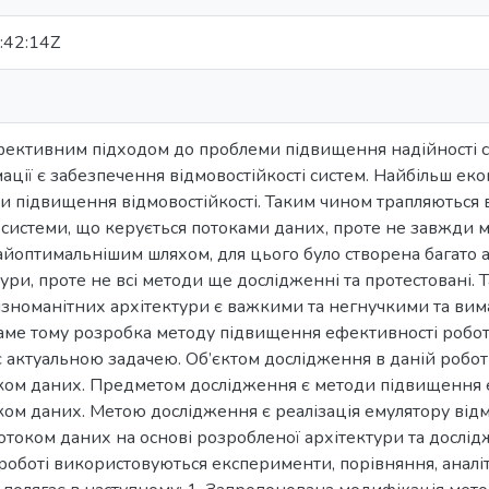
:42:14Z
фективним підходом до проблеми підвищення надійності си
ції є забезпечення відмовостійкості систем. Найбільш еко
и підвищення відмовостійкості. Таким чином трапляються
 системи, що керується потоками даних, проте не завжди 
йоптимальнішим шляхом, для цього було створена багато а
атури, проте не всі методи ще дослідженні та протестовані.
зноманітних архітектури є важкими та негнучкими та вима
аме тому розробка методу підвищення ефективності робот
є актуальною задачею. Об’єктом дослідження в даній робот
ком даних. Предметом дослідження є методи підвищення е
ом даних. Метою дослідження є реалізація емулятору відм
током даних на основі розробленої архітектури та дослі
роботі використовуються експерименти, порівняння, аналіт