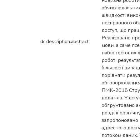
новизна роботи 
обчислювальних 
швидкості викон
несправного обч
доступ, що прац
Реалізовано про
dc.description.abstract
мови, а саме пс
набір тестових 
роботі результа
більшості випад
порівняти резул
обговорювалися 
ПМК-2018 Структ
додатків. У вст
обґрунтовано ак
розділі розгляну
запропоновано 
адресного досту
потоком даних. 