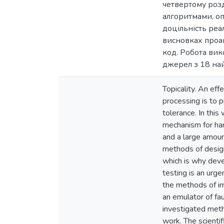
четвертому розд
алгоритмами, оп
доцільність реа
висновках проан
код. Робота вик
джерел з 18 най
Topicality. An eff
processing is to 
tolerance. In this
mechanism for han
and a large amoun
methods of designi
which is why deve
testing is an urge
the methods of im
an emulator of fa
investigated meth
work. The scientif