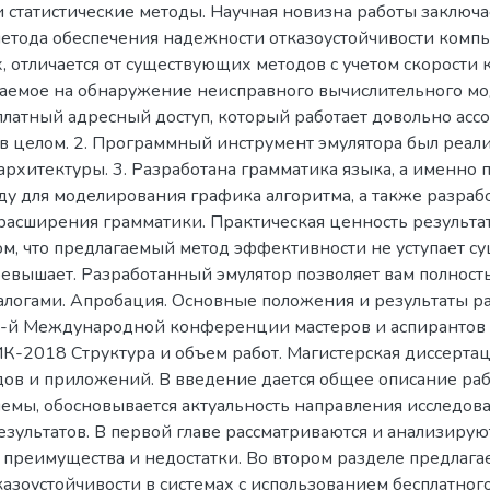
и статистические методы. Научная новизна работы заключа
тода обеспечения надежности отказоустойчивости компь
, отличается от существующих методов с учетом скорости 
ваемое на обнаружение неисправного вычислительного мод
платный адресный доступ, который работает довольно ассо
 в целом. 2. Программный инструмент эмулятора был реал
архитектуры. 3. Разработана грамматика языка, а именно
ду для моделирования графика алгоритма, а также разраб
расширения грамматики. Практическая ценность результат
том, что предлагаемый метод эффективности не уступает 
ревышает. Разработанный эмулятор позволяет вам полност
налогами. Апробация. Основные положения и результаты р
-й Международной конференции мастеров и аспирантов 
К-2018 Структура и объем работ. Магистерская диссертаци
дов и приложений. В введение дается общее описание раб
лемы, обосновывается актуальность направления исследов
езультатов. В первой главе рассматриваются и анализиру
 преимущества и недостатки. Во втором разделе предлаг
азоустойчивости в системах с использованием бесплатного