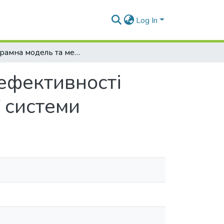
Log In
Програмна модель та метод підвищення ефективності функціонування відмовостійкої потокової системи
ефективності
ї системи