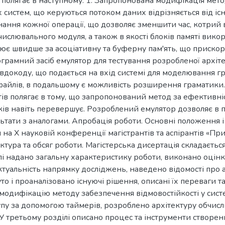
полягає в наступному: 1. Запропонована модифікація мето
систем, що керуються потоком даних відрізняється від і
ання кожної операції, що дозволяє зменшити час, котрий 
ислювального модуля, а також в якості блоків памяті вико
ює швидше за асоціативну та буферну пам'ять, що прискорю
грамний засіб емулятор для тестування розробленої архіт
евдокоду, що подається на вхід системі для моделювання 
файлів, в подальшому є можливість розширення граматики
тів полягає в тому, що запропонований метод за ефективніс
ків навіть перевершує. Розроблений емулятор дозволяє в п
ьтати з аналогами. Апробація роботи. Основні положення і
на Х науковій конференції магістрантів та аспірантів «Пр
ура та обсяг роботи. Магістерська дисертація складається з
упі надано загальну характеристику роботи, виконано оцінк
туальність напрямку досліджень, наведено відомості про 
то і проаналізовано існуючі рішення, описані їх переваги т
модифікацію методу забезпечення відмовостійкості у сист
пу за допомогою таймерів, розроблено архітектуру обчисл
У третьому розділі описано процес та інструменти створе