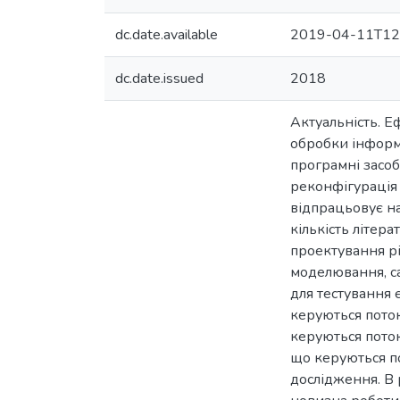
dc.date.available
2019-04-11T12
dc.date.issued
2018
Актуальність. Е
обробки інформа
програмні засоб
реконфігурація
відпрацьовує на
кількість літер
проектування рі
моделювання, с
для тестування 
керуються пото
керуються поток
що керуються по
дослідження. В 