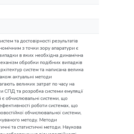
стем та достовірності результатів
номічним з точки зору апаратури є
 випадки в яких необхідна динамічна
механізм обробки подібних випадків
рхітектур систем та написана велика
 Також актуальні методи
гають великих затрат по часу на
и СПД та розробка системи емуляції
і є обчислювальні системи, що
фективності роботи системах, що
овостійкої обчислювальної системи,
джуваного методу. Методи
ичні та статистичні методи. Наукова