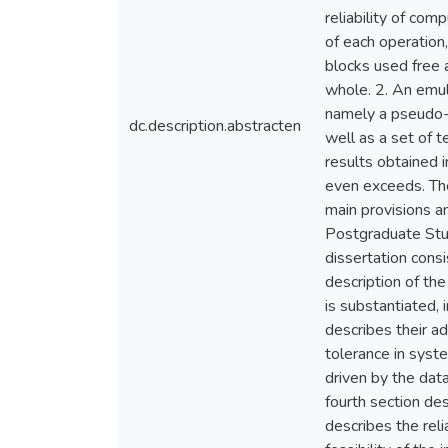
reliability of co
of each operation
blocks used free 
whole. 2. An emul
namely a pseudo-c
dc.description.abstracten
well as a set of t
results obtained i
even exceeds. The
main provisions a
Postgraduate Stu
dissertation consi
description of th
is substantiated, 
describes their a
tolerance in syst
driven by the dat
fourth section de
describes the reli