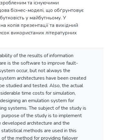
розробленим та існуючими
дова бізнес-моделі, що обґрунтовує
бутковість у майбутньому. У
на копія презентації та вихідний
писок використаних літературних
bility of the results of information
re is the software to improve fault-
n system occur, but not always the
 system architectures have been created
be studied and tested. Also, the actual
siderable time costs for simulation,
 designing an emulation system for
ting systems. The subject of the study is
e purpose of the study is to implement
e developed architecture and the
tatistical methods are used in this
 of the method for providing failover