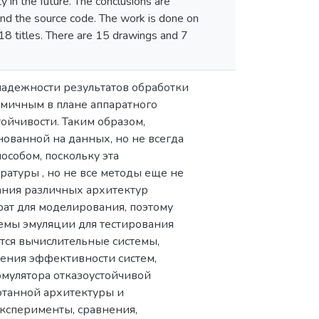
y in the future. The conclusions are
and the source code. The work is done on
 18 titles. There are 15 drawings and 7
адежности результатов обработки
омичным в плане аппаратного
ойчивости. Таким образом,
ованной на данных, но не всегда
особом, поскольку эта
ратуры , но не все методы еще не
ания различных архитектур
ат для моделирования, поэтому
емы эмуляции для тестирования
ются вычислительные системы,
ения эффективности систем,
эмулятора отказоустойчивой
отанной архитектуры и
эксперименты, сравнения,