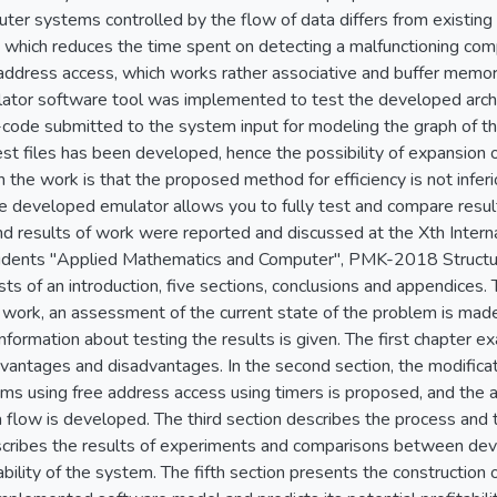
mputer systems controlled by the flow of data differs from existi
, which reduces the time spent on detecting a malfunctioning c
address access, which works rather associative and buffer memor
ator software tool was implemented to test the developed archi
ode submitted to the system input for modeling the graph of th
est files has been developed, hence the possibility of expansion 
n the work is that the proposed method for efficiency is not inferi
 developed emulator allows you to fully test and compare resul
nd results of work were reported and discussed at the Xth Inter
dents "Applied Mathematics and Computer", PMK-2018 Structur
sts of an introduction, five sections, conclusions and appendices.
e work, an assessment of the current state of the problem is made
information about testing the results is given. The first chapter e
dvantages and disadvantages. In the second section, the modificat
ems using free address access using timers is proposed, and the 
a flow is developed. The third section describes the process and
scribes the results of experiments and comparisons between dev
ability of the system. The fifth section presents the construction 