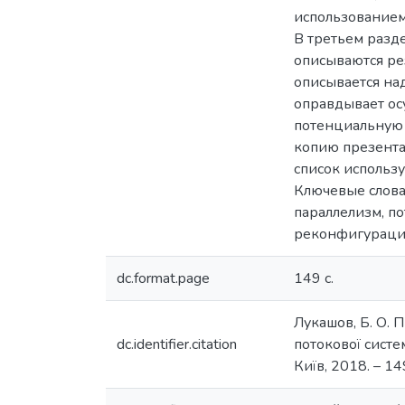
использованием
В третьем разд
описываются ре
описывается на
оправдывает ос
потенциальную 
копию презента
список использ
Ключевые слова
параллелизм, по
реконфигураци
dc.format.page
149 с.
Лукашов, Б. О.
dc.identifier.citation
потокової систе
Київ, 2018. – 149