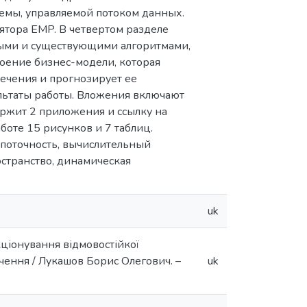
емы, управляемой потоком данных.
ятора EMP. В четвертом разделе
ными и существующими алгоритмами,
роение бизнес-модели, которая
ечения и прогнозирует ее
льтаты работы. Вложения включают
ержит 2 приложения и ссылку на
оте 15 рисунков и 7 таблиц.
опоточность, вычислительный
остранство, динамическая
uk
ціонування відмовостійкої
ечення / Лукашов Борис Олегович. –
uk