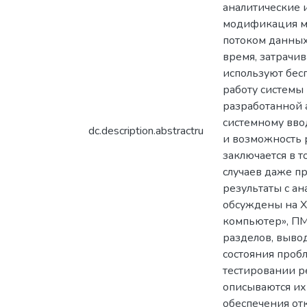
аналитические 
модификация ме
потоком данных
время, затрачи
используют бес
работу системы
разработанной 
системному вво
dc.description.abstractru
и возможность 
заключается в 
случаев даже п
результаты с а
обсуждены на X
компьютер», ПМ
разделов, выво
состояния проб
тестировании р
описываются их
обеспечения отк