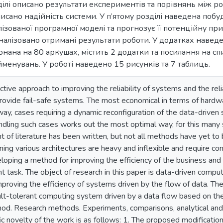
ілі описано результати експериментів та порівнянь між 
исано надійність системи. У п’ятому розділі наведена побу
лізованої програмної моделі та прогнозує її потенційну при
алізовано отримані результати роботи. У додатках наведе
онана на 80 аркушах, містить 2 додатки та посилання на с
менувань. У роботі наведено 15 рисунків та 7 таблиць.
ective approach to improving the reliability of systems and the relia
provide fail-safe systems. The most economical in terms of hardwa
 way, cases requiring a dynamic reconfiguration of the data-drive
dling such cases works out the most optimal way, for this many
t of literature has been written, but not all methods have yet to 
ng various architectures are heavy and inflexible and require con
loping a method for improving the efficiency of the business and
nt task. The object of research in this paper is data-driven compu
proving the efficiency of systems driven by the flow of data. Th
ult-tolerant computing system driven by a data flow based on th
od. Research methods. Experiments, comparisons, analytical and s
ic novelty of the work is as follows: 1. The proposed modification