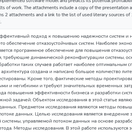
 implemented software model and predicts its potential profitabilit
lts of work. The attachments include a copy of the presentation 
s 2 attachments and a link to the list of used literary sources of
.
Эффективный подход к повышению надежности систем и н
то обеспечение отказоустойчивых систем. Наиболее экон
ляется программное обеспечение для повышения отказоуст
аи, требующие динамической реконфигурации системы, осн
работки таких случаев работает наиболее оптимальным сп
 архитектура создана и написано большое количество лите
естированы. Кроме того, фактические методы проектиров
ыми и негибкими и требуют значительных временных затр
ода повышения эффективности бизнеса и разработки сист
жной задачей. Объектом исследования в этой статье явля
данных. Предметом исследования являются методы повыш
потоке данных. Целью исследования является внедрение 
 системы, управляемой потоком данных на основе разраб
етода. Методы исследования. В этой работе используются 