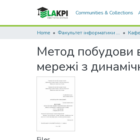
Communities & Collections
Home
Факультет інформатики та обчислювальної техніки (ФІОТ)
Метод побудови в
мережі з динаміч
Files