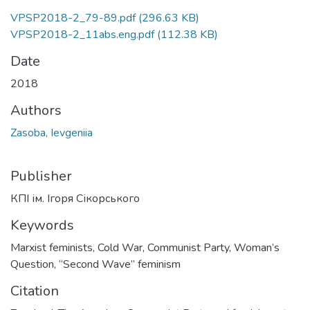
VPSP2018-2_79-89.pdf
(296.63 KB)
VPSP2018-2_11abs.eng.pdf
(112.38 KB)
Date
2018
Authors
Zasoba, Ievgeniia
Publisher
КПІ ім. Ігоря Сікорського
Keywords
Marxist feminists
,
Cold War
,
Communist Party
,
Woman’s
Question
,
“Second Wave” feminism
Citation