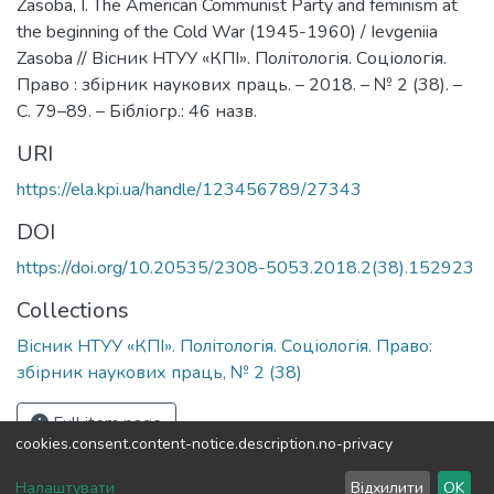
Zasoba, I. The American Communist Party and feminism at
the beginning of the Cold War (1945-1960) / Ievgeniia
Zasoba // Вісник НТУУ «КПІ». Політологія. Соціологія.
Право : збірник наукових праць. – 2018. – № 2 (38). –
С. 79–89. – Бібліогр.: 46 назв.
URI
https://ela.kpi.ua/handle/123456789/27343
DOI
https://doi.org/10.20535/2308-5053.2018.2(38).152923
Collections
Вісник НТУУ «КПІ». Політологія. Соціологія. Право:
збірник наукових праць, № 2 (38)
Full item page
cookies.consent.content-notice.description.no-privacy
DSpace software
copyright © 2002-2026
LYRASIS
Налаштувати
Відхилити
OK