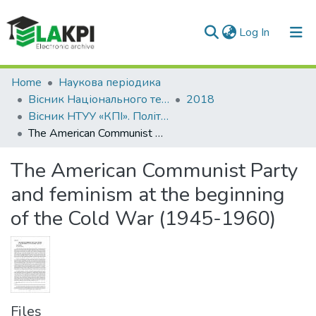
(current)
Log In
Communities & Collections
Home
Наукова періодика
Вісник Національного технічного університету України «Київський політехнічний інститут». Політологія. Соціологія. Право
2018
All of DSpace
Вісник НТУУ «КПІ». Політологія. Соціологія. Право: збірник наукових праць, № 2 (38)
The American Communist Party and feminism at the beginning of the Cold War (1945-1960)
Statistics
The American Communist Party
and feminism at the beginning
of the Cold War (1945-1960)
Files