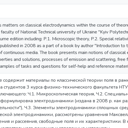
s matters on classical electrodynamics within the course of theore
aculty of National Technical university of Ukraine "Kyiv Polytechnica
me edition including: P.1. Microscopic theory, P.2. Special relativ
published in 2008 as a part of a book by author "Introduction to t
f continuous media. The book presents main notions of classical
operties and solutions, processes of emission and scattering, free fi
amples of tasks and questions for self-help and reference materi
е содержит материалы по классической теории поля в рам
а студентов 3 курса физико-технического факультета НТУУ
лючающего: Ч.1. Микроскопическая теория, Ч.2. Специаль
формулировка электродинамики (издана в 2008 р. как ра
ельности"), Ч.3. Элементы электродинамики сплошных ср
ческой электродинамики, рассмотрены уравнения Максвелл
ения и рассеяния, свободные поля и их характеристики. В