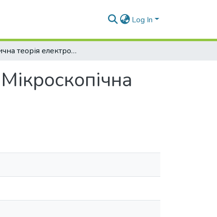
Log In
Класична теорія електромагнітного поля. Мікроскопічна теорія
 Мікроскопічна