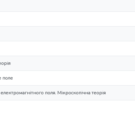
еорія
е поле
 електромагнітного поля. Мікроскопічна теорія