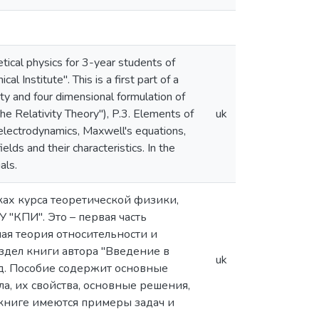
tical physics for 3-year students of
l Institute". This is a first part of a
ity and four dimensional formulation of
he Relativity Theory"), P.3. Elements of
uk
 electrodynamics, Maxwell's equations,
elds and their characteristics. In the
als.
ках курса теоретической физики,
 "КПИ". Это – первая часть
ная теория относительности и
здел книги автора "Введение в
uk
ед. Пособие содержит основные
а, их свойства, основные решения,
 книге имеются примеры задач и