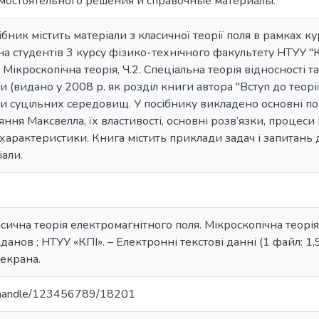
амостоятельного решения и справочные материалы.
бник містить матеріали з класичної теорії поля в рамках ку
а студентів 3 курсу фізико-технічного факультету НТУУ "К
. Мікроскопічна теорія, Ч.2. Спеціальна теорія відносност
(видано у 2008 р. як розділ книги автора "Вступ до теорії 
 суцільних середовищ. У посібнику викладено основні по
яння Максвелла, їх властивості, основні розв’язки, процес
їх характеристики. Книга містить приклади задач і запитань 
іали.
ласична теорія електромагнітного поля. Мікроскопічна теорі
 Жданов ; НТУУ «КПІ». – Електронні текстові данні (1 файл: 1,
 екрана.
ua/handle/123456789/18201