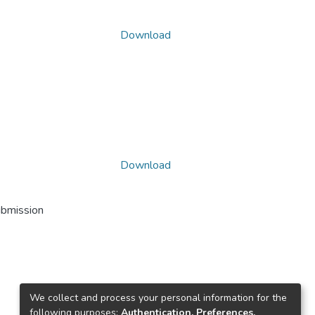
Download
Download
ubmission
We collect and process your personal information for the
following purposes:
Authentication, Preferences,