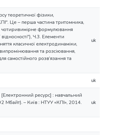
рсу теоретичної фізики,
ПІ". Це – перша частина тритомника,
і та чотиривимірне формулювання
відносності"), Ч.3. Елементи
uk
няття класичної електродинаміки,
и випромінювання та розсіювання,
для самостійного розв’язання та
uk
я [Електронний ресурс] : навчальний
92 Мбайт). – Київ : НТУУ «КПІ», 2014.
uk