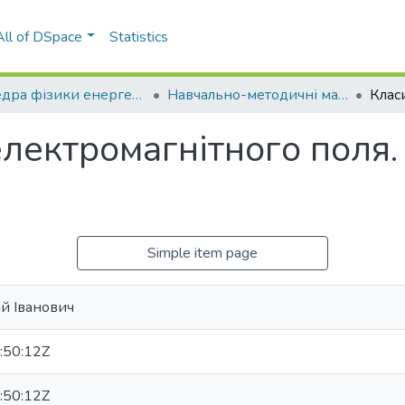
All of DSpace
Statistics
Кафедра фізики енергетичних систем (ФЕС)
Навчально-методичні матеріали (ФЕС)
електромагнітного поля.
Simple item page
й Іванович
:50:12Z
:50:12Z