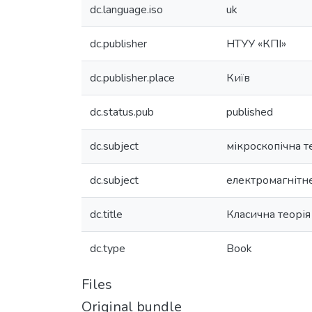
dc.language.iso
uk
dc.publisher
НТУУ «КПІ»
dc.publisher.place
Київ
dc.status.pub
published
dc.subject
мікроскопічна т
dc.subject
електромагнітн
dc.title
Класична теорія
dc.type
Book
Files
Original bundle