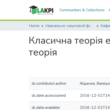
Communities & Collections
Home
Навчально-науковий фізико-технічний інститут (НН ФТІ)
Класична теорія 
теорія
dc.contributor.author
Жданов, Валери
dc.date.accessioned
2016-12-01T14
dc.date.available
2016-12-01T14