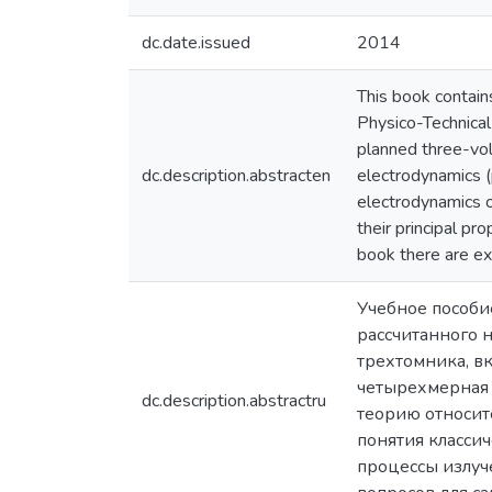
dc.date.issued
2014
This book contain
Physico-Technical f
planned three-volu
dc.description.abstracten
electrodynamics (
electrodynamics o
their principal pr
book there are ex
Учебное пособи
рассчитанного н
трехтомника, вк
четырехмерная 
dc.description.abstractru
теорию относит
понятия класси
процессы излуч