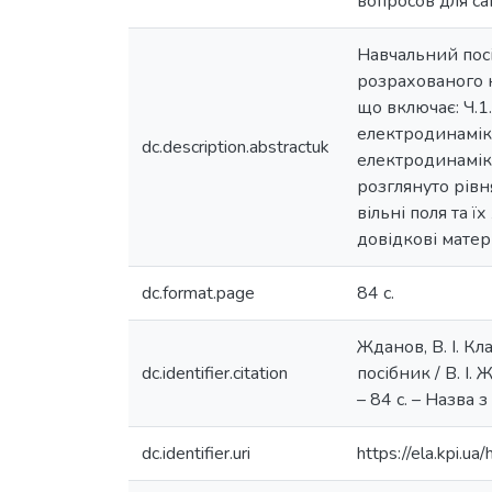
вопросов для с
Навчальний посі
розрахованого н
що включає: Ч.1
електродинаміки 
dc.description.abstractuk
електродинаміки
розглянуто рівн
вільні поля та 
довідкові матер
dc.format.page
84 с.
Жданов, В. І. К
dc.identifier.citation
посібник / В. І.
– 84 с. – Назва з
dc.identifier.uri
https://ela.kpi.