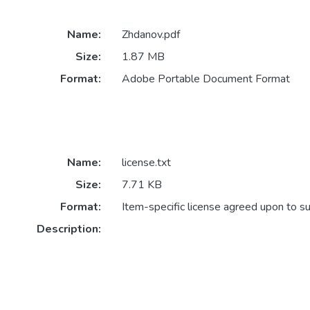
Name:
Zhdanov.pdf
Size:
1.87 MB
Format:
Adobe Portable Document Format
Name:
license.txt
Size:
7.71 KB
Format:
Item-specific license agreed upon to s
Description: