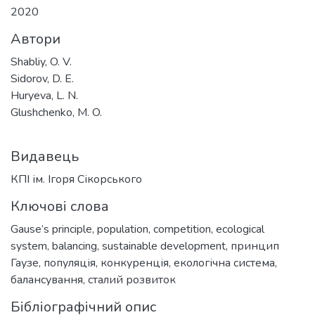
тажиться...
2020
Автори
Shabliy, O. V.
Sidorov, D. E.
Huryeva, L. N.
Glushchenko, M. O.
Видавець
КПІ ім. Ігоря Сікорського
Ключові слова
Gause’s principle
,
population
,
competition
,
ecological
system
,
balancing
,
sustainable development
,
принцип
Гаузе
,
популяція
,
конкуренція
,
екологічна система
,
балансування
,
сталий розвиток
Бібліографічний опис