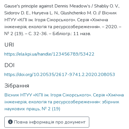
Gause's principle against Dennis Meadow’s / Shabliy O. V.,
Sidorov D. E., Huryeva L. N., Glushchenko M. O. // Вісник
НТУУ «КПІ ім. Ігоря Сікорського». Серія «Хімічна
інженерія, екологія та ресурсозбереження». – 2020. –
№ 2 (19). – С. 32-36. – Бібліогр.: 11 назв.
URI
https://ela.kpi.ua/handle/123456789/53422
DOI
https://doi.org/10.20535/2617-9741.2.2020.208053
Зібрання
Вісник НТУУ «КПІ ім. Ігоря Сікорського». Серія «Хімічна
інженерія, екологія та ресурсозбереження»: збірник
наукових праць, № 2 (19)
Повна інформація про документ