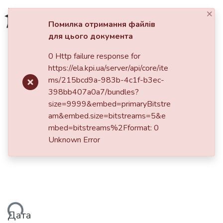
×
Увійти
Помилка отримання файлів
для цього документа
Фонди та зібрання
0 Http failure response for
Головна
https://ela.kpi.ua/server/api/core/ite
Пошук за критеріями
Gause's principle against Dennis
ms/215bcd9a-983b-4c1f-b3ec-
398bb407a0a7/bundles?
Meadow’s
size=9999&embed=primaryBitstre
am&embed.size=bitstreams=5&e
mbed=bitstreams%2Fformat: 0
Unknown Error
Дата