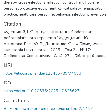
therapy
,
cross-infections
,
infection control
,
hand hygiene
,
personal protective equipment
,
clinical safety
,
rehabilitation
practice
,
healthcare personnel behavior
,
infection prevention
Citation
Худецький, І. Ю. Актуальні питання біобезпеки в
роботі фізичного терапевта / Худецький І. Ю.,
Антонова-Рафі Ю. В., Даниленко Ю. І. // Біомедична
інженерія і технологія. – 2025. – Том 2. – № 17:
Біобезпека. Спецвипуск. – С. 19-27. – Бібліогр.: 9 назв.
URI
https://ela.kpi.ua/handle/123456789/74093
DOI
https://doi.org/10.20535/.2025.17.328627
Collections
Біомедична інженерія і технологія, Том 2, № 17: