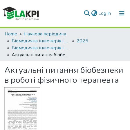
(current)
Log In
Communities & Collections
Home
Наукова періодика
Біомедична інженерія і технологія
2025
All of DSpace
Біомедична інженерія і технологія, Том 2, № 17: Біобезпека. Спецвипуск
Актуальні питання біобезпеки в роботі фізичного терапевта
Statistics
Актуальні питання біобезпеки
в роботі фізичного терапевта