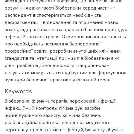
якісні дані. Результати показали, що попри загальне
розуміння важливості біобезпеки, серед частини
респондентів спостерігається необхідність
дефрагментації, відновлення та отримання нових
знань, відпрацювання на практиці базових процедур
інфекційного контролю. Отримані висновки свідчать
про необхідність посилення безперервної
професійної освіти, розробки внутрішніх клінічних
стандартів та інтеграції принципів біобезпеки в усі
рівні реабілітаційної допомоги. Запропоновані
результати можуть стати підґрунтям для формування
культури безпечної практики у фізичній терапії
Keywords
біобезпека
,
фізична терапія
,
перехресні інфекції
,
інфекційний контроль
,
гігієна рук
,
засоби
індивідуального захисту
,
клінічна безпека
,
реабілітаційна практика
,
поведінка медичного
персоналу
,
профілактика інфекцій
,
biosafety
,
physical